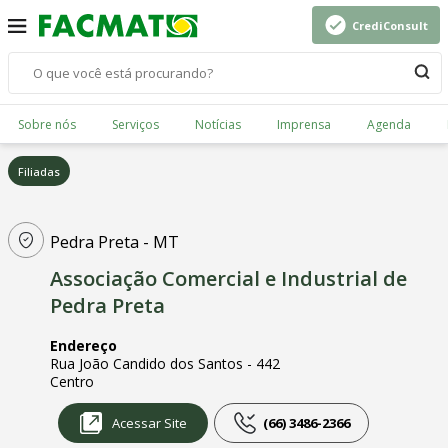
CrediConsult
Sobre nós
Serviços
Notícias
Imprensa
Agenda
Filiadas
Pedra Preta - MT
Associação Comercial e Industrial de
Pedra Preta
Endereço
Rua João Candido dos Santos - 442
Centro
Acessar Site
(66) 3486-2366