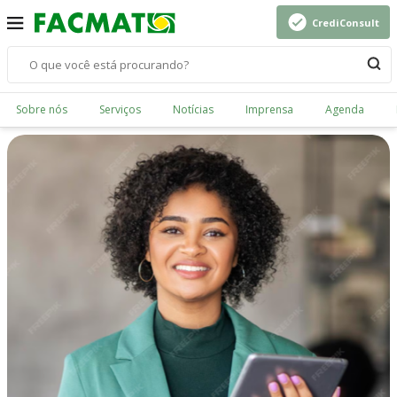
CrediConsult
Sobre nós
Serviços
Notícias
Imprensa
Agenda