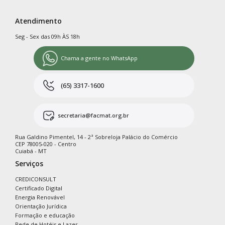
Atendimento
Seg - Sex das 09h ÀS 18h
Chama a gente no WhatsApp
(65) 3317-1600
secretaria@facmat.org.br
Rua Galdino Pimentel, 14 - 2ª Sobreloja Palácio do Comércio
CEP 78005-020 - Centro
Cuiabá - MT
Serviços
CREDICONSULT
Certificado Digital
Energia Renovável
Orientação Jurídica
Formação e educação
Rede de Hotéis e Lazer