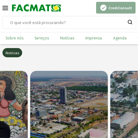
CrediConsult
Sobre nós
Serviços
Notícias
Imprensa
Agenda
Notícias