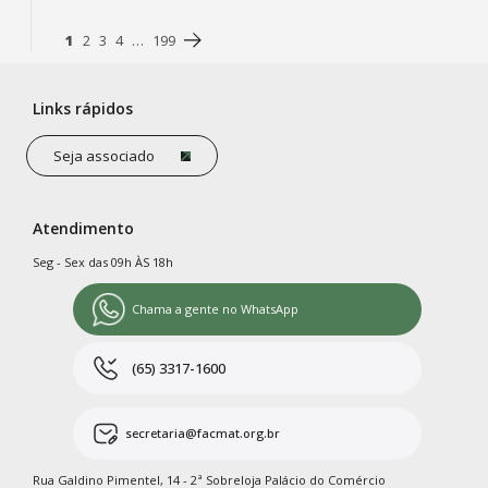
1
2
3
4
…
199
Links rápidos
Seja associado
Atendimento
Seg - Sex das 09h ÀS 18h
Chama a gente no WhatsApp
(65) 3317-1600
secretaria@facmat.org.br
Rua Galdino Pimentel, 14 - 2ª Sobreloja Palácio do Comércio