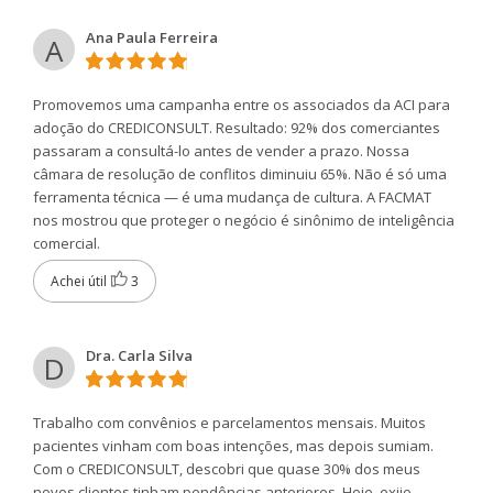
Ana Paula Ferreira
A
Promovemos uma campanha entre os associados da ACI para
adoção do CREDICONSULT. Resultado: 92% dos comerciantes
passaram a consultá-lo antes de vender a prazo. Nossa
câmara de resolução de conflitos diminuiu 65%. Não é só uma
ferramenta técnica — é uma mudança de cultura. A FACMAT
nos mostrou que proteger o negócio é sinônimo de inteligência
comercial.
Achei útil
3
Dra. Carla Silva
D
Trabalho com convênios e parcelamentos mensais. Muitos
pacientes vinham com boas intenções, mas depois sumiam.
Com o CREDICONSULT, descobri que quase 30% dos meus
novos clientes tinham pendências anteriores. Hoje, exijo