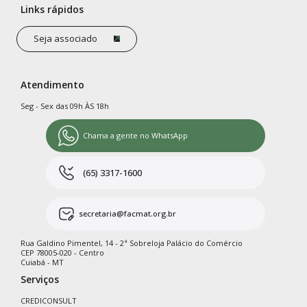
recente.
Links rápidos
Seja associado
Atendimento
Seg - Sex das 09h ÀS 18h
Chama a gente no WhatsApp
(65) 3317-1600
secretaria@facmat.org.br
Rua Galdino Pimentel, 14 - 2ª Sobreloja Palácio do Comércio
CEP 78005-020 - Centro
Cuiabá - MT
Serviços
CREDICONSULT