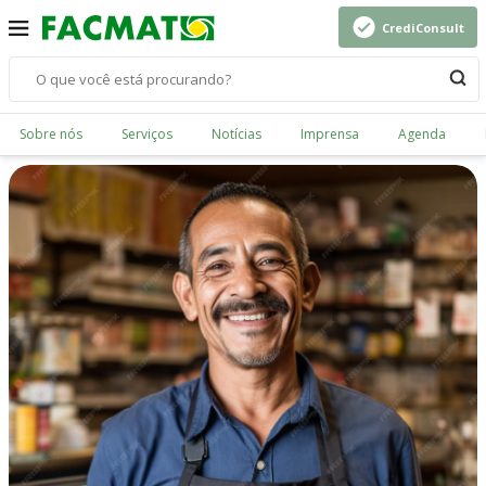
CrediConsult
Sobre nós
Serviços
Notícias
Imprensa
Agenda