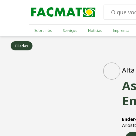
Sobre nós
Serviços
Notícias
Imprensa
Filiadas
Alta
As
Em
Ender
Ariost