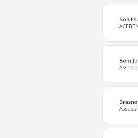
Boa Es
ACEBEN 
Bom Je
Associ
Brasno
Associa