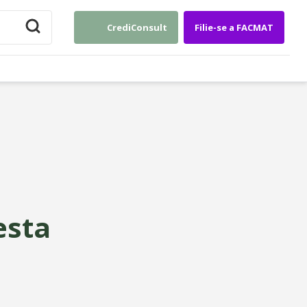
CrediConsult
Filie-se a FACMAT
esta