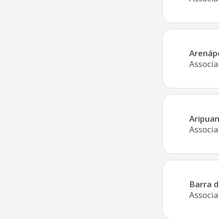
Arenápo
Associa
Aripua
Associa
Barra 
Associa