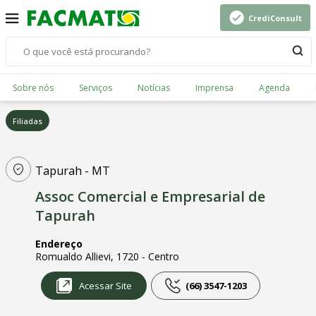
CrediConsult
Sobre nós
Serviços
Notícias
Imprensa
Agenda
Filiadas
Tapurah - MT
Assoc Comercial e Empresarial de
Tapurah
Endereço
Romualdo Allievi, 1720 - Centro
Acessar Site
(66) 3547-1203