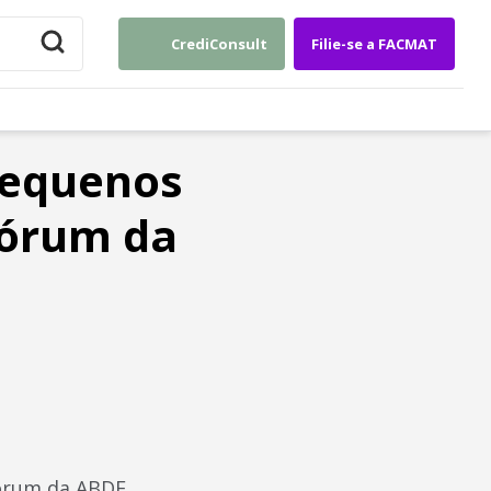
CrediConsult
Filie-se a FACMAT
pequenos
Fórum da
órum da ABDE