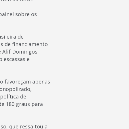
ainel sobre os
sileira de
has de financiamento
 Afif Domingos,
ão escassas e
ão favoreçam apenas
onopolizado,
política de
e 180 graus para
so, que ressaltou a