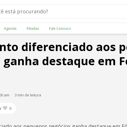
Agenda
Filiadas
Fale Conosco
to diferenciado aos 
s ganha destaque em 
:00 am
3 min de leitura
r
0
ciado aos pequenos negócios ganha destaque em F