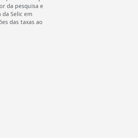
or da pesquisa e
a da Selic em
ões das taxas ao