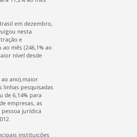
 Brasil em dezembro,
vulgou nesta
stração e
9% ao mês (246,1% ao
ior nível desde
 ao ano),maior
s linhas pesquisadas
ou de 6,14% para
 de empresas, as
 pessoa jurídica
012.
cipais instituições