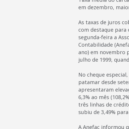
em dezembro, maior
As taxas de juros c
com destaque para o
segunda-feira a Ass
Contabilidade (Anef
ano) em novembro p
julho de 1999, quan
No cheque especial,
patamar desde setem
apresentaram elevaç
6,3% ao mês (108,2%
três linhas de créd
subiu de 3,49% para
A Anefac informou qu