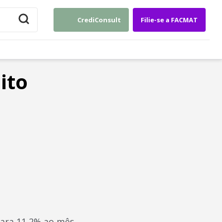
CrediConsult
Filie-se a FACMAT
ito
para 11,2% ao mês