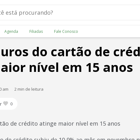
Agenda
Filiadas
Fale Conosco
juros do cartão de créd
aior nível em 15 anos
00 am
2 min de leitura
r
0
tão de crédito atinge maior nível em 15 anos
ão de crédito subiu de 10,9% ao mês em novembro 