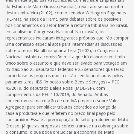
eles a Federação das Associações Comerciais e Empresariais
do Estado de Mato Grosso (Facmat), reuniram-se na manhã
desta sexta-feira (21.02), com o senador Wellington Fagundes
(PL-MT), na sede da Fiemt, para debater sobre os possíveis
posicionamentos do setor frente à reforma tributária no Brasil,
em análise no Congresso Nacional. Na ocasião, os
representantes indicaram integrantes próprios que irão compor
uma comissão especial apta para intermediar as discussões
sobre o tema. Na última quarta-feira (19.02), o Congresso
Nacional instalou a comissão mista que irá elaborar um texto
único sobre o assunto e que deve ser levado para votação em
45 dias. São 25 deputados federais e 25 senadores que terão
como base os projetos que já estão sendo analisados pelos
parlamentares: IBS (Imposto sobre Bens e Serviços) – PEC
45/2019, do deputado Baleia Rossi (MDB-SP), com
complementos da PEC 110/2019, do Senado. Ambas
concentram-se na criação de um IVA (Imposto sobre Valor
Agregado) para simplificar tributos cobrados ao longo da
cadeia produtiva e que refletem no preço final pago pelo
consumidor. Essa é a preocupação do setor produtivo de Mato
Grosso, já que as propostas concentram-se na cobrança sobre
o consumo, o que pode prejudicar a economia de Mato