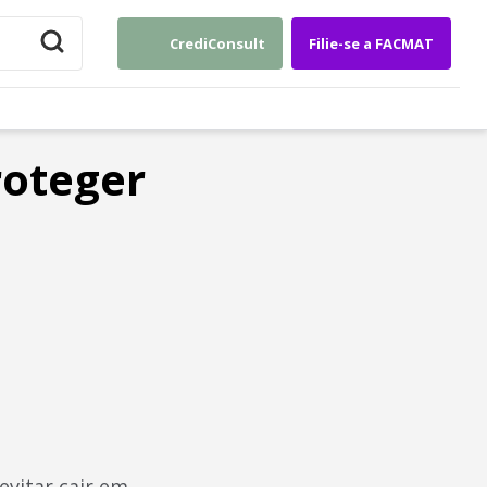
CrediConsult
Filie-se a FACMAT
roteger
evitar cair em