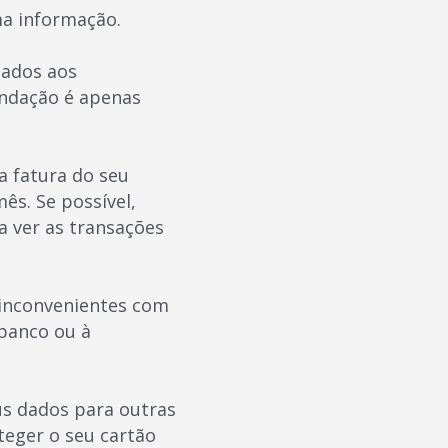
ma informação.
dados aos
endação é apenas
a fatura do seu
ês. Se possível,
ra ver as transações
 inconvenientes com
banco ou à
us dados para outras
eger o seu cartão