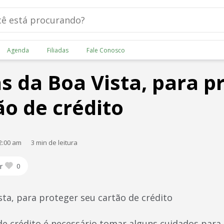
Agenda
Filiadas
Fale Conosco
as da Boa Vista, para p
ão de crédito
2:00 am
3 min de leitura
r
0
sta, para proteger seu cartão de crédito
 de crédito é necessário tomar alguns cuidados para 