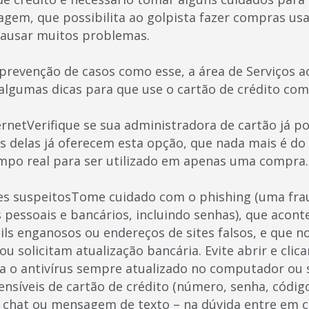
agem, que possibilita ao golpista fazer compras us
causar muitos problemas.
 prevenção de casos como esse, a área de Serviços 
algumas dicas para que use o cartão de crédito com
ernetVerifique se sua administradora de cartão já p
tas delas já oferecem esta opção, que nada mais é 
mpo real para ser utilizado em apenas uma compra.
tes suspeitosTome cuidado com o phishing (uma frau
 pessoais e bancários, incluindo senhas), que acon
ils enganosos ou endereços de sites falsos, e que 
solicitam atualização bancária. Evite abrir e clicar
a o antivírus sempre atualizado no computador ou
ensíveis de cartão de crédito (número, senha, códig
l, chat ou mensagem de texto – na dúvida entre em 