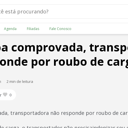
Agenda
Filiadas
Fale Conosco
pa comprovada, transp
onde por roubo de car
m
2 min de leitura
r
0
da, transportadora não responde por roubo de ca
e carga, o transportador não precisaindenizar seu 