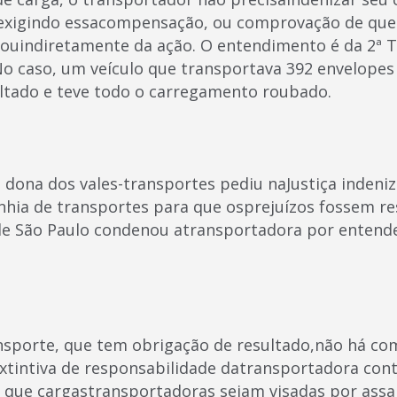
 exigindo essacompensação, ou comprovação de que 
 ouindiretamente da ação. O entendimento é da 2ª 
 No caso, um veículo que transportava 392 envelopes
altado e teve todo o carregamento roubado.
 dona dos vales-transportes pediu naJustiça indeni
hia de transportes para que osprejuízos fossem re
 de São Paulo condenou atransportadora por entend
nsporte, que tem obrigação de resultado,não há com
tintiva de responsabilidade datransportadora contr
l que cargastransportadoras sejam visadas por assa