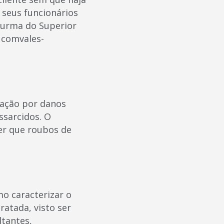
seus funcionários
Turma do Superior
 comvales-
zação por danos
ssarcidos. O
er que roubos de
o caracterizar o
atada, visto ser
ltantes,