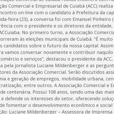
ção Comercial e Empresarial de Cuiabá (ACC) realiza
encontro on-line com o candidato à Prefeitura da capi
da-feira (23), a conversa foi com Emanuel Pinheiro
rência com o presidente e os diretores da entidade
ACCuiaba. No primeiro turno, a Associação Comercia
orreram às eleições municipais de Cuiabá. "É muito
 candidatos sobre o futuro da nossa capital. Assi
ra vamos conversar novamente e contribuir naquilo 
comércio e serviços”, destacou o presidente da ACC, 
a pela jornalista Luciane Mildenberger e as pergunt
etores da Associação Comercial. Serão discutidos as
a e geração de empregos, mobilidade urbana, cent
ratização, entre outros. A Associação Comercial e 
de centenária. Possui 108 anos, sendo uma das mais 
 e defende os interesses do setor, oferecendo soluç
m de fomentar o desenvolvimento econômico e social 
ão: Luciane Mildenberger – Assessora de Imprensa