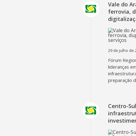
Vale do A
ferrovia, 
digitaliza
29 de julho de 
Fórum Region
lideranças em
infraestrutur
preparação d
Centro-Su
infraestru
investime