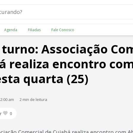
Agenda
Filiadas
Fale Conosco
turno: Associação Com
á realiza encontro com
esta quarta (25)
12:00 am
2 min de leitura
r
0
ciação Comercial de Cuiabá realiza encontro com Abí