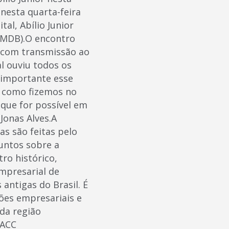
 nesta quarta-feira
tal, Abílio Junior
 (MDB).O encontro
, com transmissão ao
l ouviu todos os
 importante esse
m como fizemos no
que for possível em
Jonas Alves.A
as são feitas pelo
suntos sobre a
ro histórico,
Empresarial de
antigas do Brasil. É
ões empresariais e
da região
 ACC