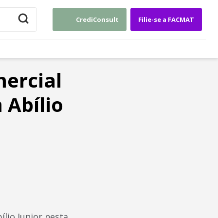
CrediConsult
Filie-se a FACMAT
ercial
 Abílio
lio Junior nesta