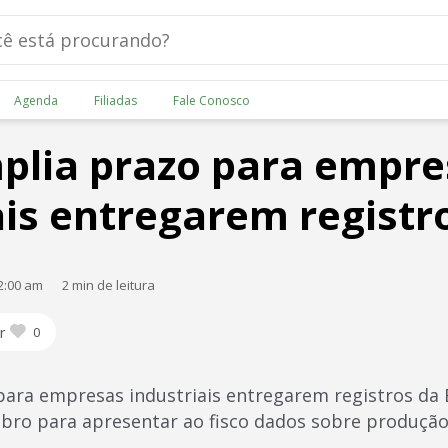
Agenda
Filiadas
Fale Conosco
plia prazo para empre
ais entregarem registr
2:00 am
2 min de leitura
r
0
para empresas industriais entregarem registros da
ubro para apresentar ao fisco dados sobre produçã