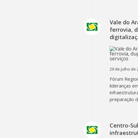
Vale do A
ferrovia, 
digitaliza
29 de julho de 
Fórum Region
lideranças em
infraestrutur
preparação d
Centro-Su
infraestru