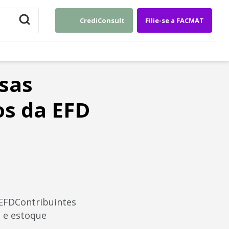
CrediConsult
Filie-se a FACMAT
sas
os da EFD
 EFDContribuintes
o e estoque