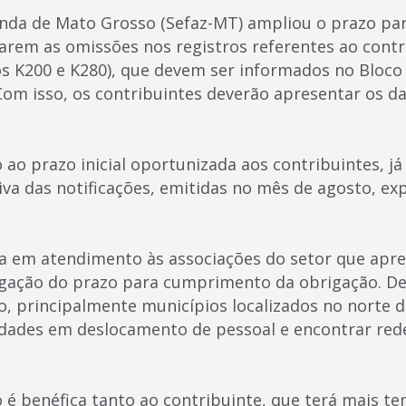
enda de Mato Grosso (Sefaz-MT) ampliou o prazo pa
izarem as omissões nos registros referentes ao cont
os K200 e K280), que devem ser informados no Bloco 
. Com isso, os contribuintes deverão apresentar os da
ao prazo inicial oportunizada aos contribuintes, já 
iva das notificações, emitidas no mês de agosto, exp
a em atendimento às associações do setor que apre
ogação do prazo para cumprimento da obrigação. De
do, principalmente municípios localizados no norte 
uldades em deslocamento de pessoal e encontrar red
o é benéfica tanto ao contribuinte, que terá mais t