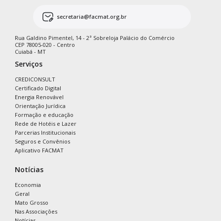
secretaria@facmat.org.br
Rua Galdino Pimentel, 14 - 2ª Sobreloja Palácio do Comércio
CEP 78005-020 - Centro
Cuiabá - MT
Serviços
CREDICONSULT
Certificado Digital
Energia Renovável
Orientação Jurídica
Formação e educação
Rede de Hotéis e Lazer
Parcerias Institucionais
Seguros e Convênios
Aplicativo FACMAT
Notícias
Economia
Geral
Mato Grosso
Nas Associações
Notícias