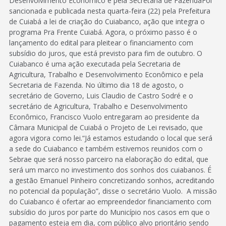
Desenvolvimento Econômico e pela Secretaria de FazendaFoi
sancionada e publicada nesta quarta-feira (22) pela Prefeitura
de Cuiabá a lei de criação do Cuiabanco, ação que integra o
programa Pra Frente Cuiabá. Agora, o próximo passo é o
lançamento do edital para pleitear o financiamento com
subsídio do juros, que está previsto para fim de outubro. O
Cuiabanco é uma ação executada pela Secretaria de
Agricultura, Trabalho e Desenvolvimento Econômico e pela
Secretaria de Fazenda. No último dia 18 de agosto, o
secretário de Governo, Luis Claudio de Castro Sodré e o
secretário de Agricultura, Trabalho e Desenvolvimento
Econômico, Francisco Vuolo entregaram ao presidente da
Câmara Municipal de Cuiabá o Projeto de Lei revisado, que
agora vigora como lei.“Já estamos estudando o local que será
a sede do Cuiabanco e também estivemos reunidos com o
Sebrae que será nosso parceiro na elaboração do edital, que
será um marco no investimento dos sonhos dos cuiabanos. É
a gestão Emanuel Pinheiro concretizando sonhos, acreditando
no potencial da população”, disse o secretário Vuolo. A missão
do Cuiabanco é ofertar ao empreendedor financiamento com
subsídio do juros por parte do Município nos casos em que o
pagamento esteja em dia, com público alvo prioritário sendo