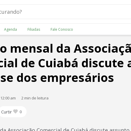
Agenda
Filiadas
Fale Conosco
o mensal da Associaç
ial de Cuiabá discute 
sse dos empresários
 12:00 am
2 min de leitura
Curtir
0
da Associação Comercial de Cuiabá discute assunto 