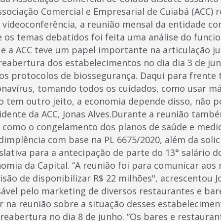
sociação Comercial e Empresarial de Cuiabá (ACC) r
por videoconferência, a reunião mensal da entidade 
re os temas debatidos foi feita uma análise do func
ue a ACC teve um papel importante na articulação j
 reabertura dos estabelecimentos no dia dia 3 de ju
os protocolos de biossegurança. Daqui para frente
navírus, tomando todos os cuidados, como usar má
ão tem outro jeito, a economia depende disso, não p
idente da ACC, Jonas Alves.Durante a reunião tamb
s como o congelamento dos planos de saúde e medi
dimplência com base na PL 6675/2020, além da solic
lativa para a antecipação de parte do 13° salário d
omia da Capital. “A reunião foi para comunicar aos
são de disponibilizar R$ 22 milhões", acrescentou 
ável pelo marketing de diversos restaurantes e bar
ar na reunião sobre a situação desses estabelecime
reabertura no dia 8 de junho. “Os bares e restaura