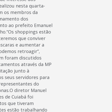
ealizou nesta quarta-
com os membros da
ionamento dos
unto ao prefeito Emanuel
nho.“Os shoppings estão
 teremos que conviver
scaras e aumentar a
odemos retroagir”,
ém foram discutidos
camentos através da MP
itação junto à
os seus servidores para
 representantes do
Jonas.O diretor Manuel
es de Cuiabá foi
ntos que tiveram
ntes estão trabalhando