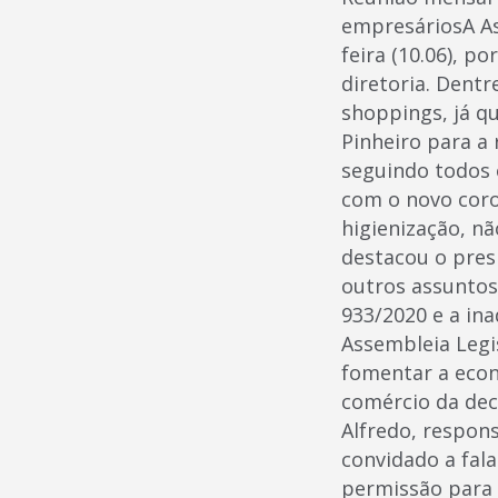
empresáriosA As
feira (10.06), 
diretoria. Dent
shoppings, já q
Pinheiro para a
seguindo todos 
com o novo coro
higienização, n
destacou o pres
outros assunto
933/2020 e a ina
Assembleia Legis
fomentar a econ
comércio da deci
Alfredo, respons
convidado a fal
permissão para 