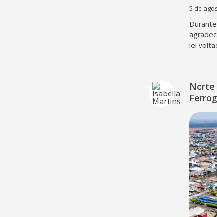
5 de agos
Durante 
agradec
lei volt
Norte 
Ferrog