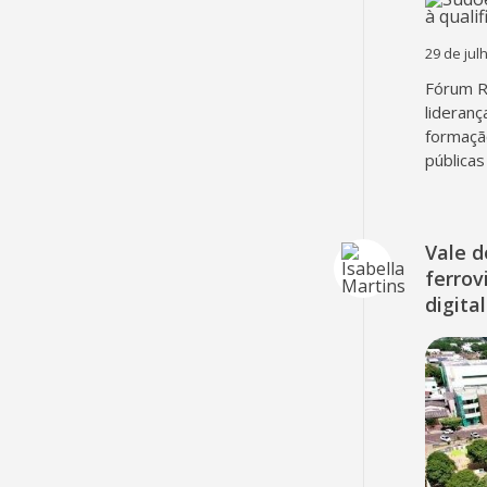
29 de jul
Fórum R
lideranç
formação
públicas
Vale 
ferrov
digita