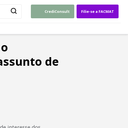
CrediConsult
Filie-se a FACMAT
ão
assunto de
de interesse dos