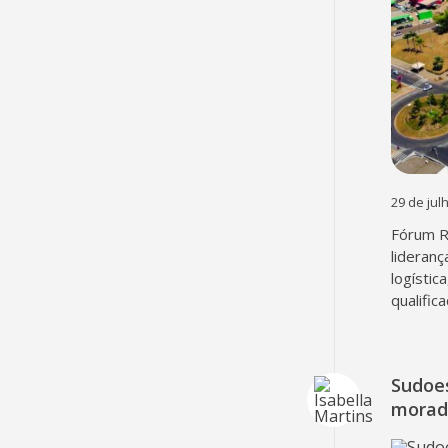
29 de jul
Fórum R
lideranç
logístic
qualific
Sudoes
moradi