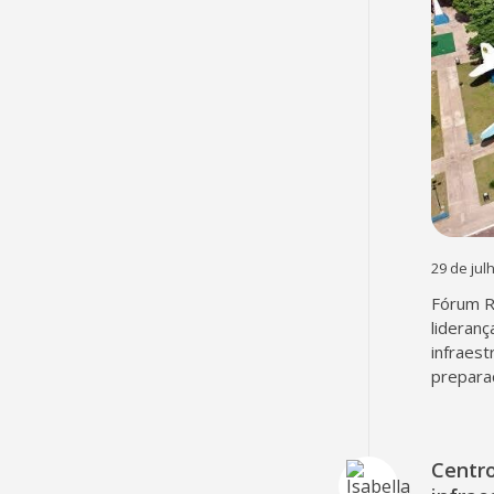
29 de jul
Fórum R
lideranç
infraest
preparaç
Centr