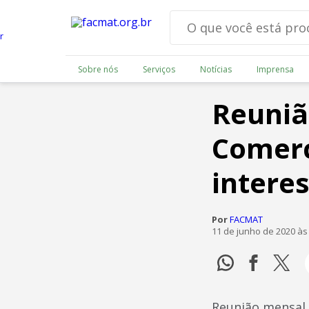
Sobre nós
Serviços
Notícias
Imprensa
Reuniã
Comerc
intere
Por
FACMAT
11 de junho de 2020 às
Reunião mensal 