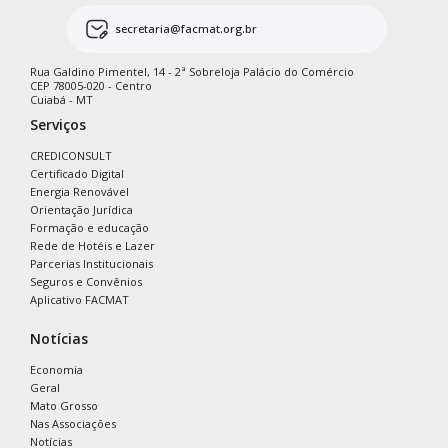
secretaria@facmat.org.br
Rua Galdino Pimentel, 14 - 2ª Sobreloja Palácio do Comércio
CEP 78005-020 - Centro
Cuiabá - MT
Serviços
CREDICONSULT
Certificado Digital
Energia Renovável
Orientação Jurídica
Formação e educação
Rede de Hotéis e Lazer
Parcerias Institucionais
Seguros e Convênios
Aplicativo FACMAT
Notícias
Economia
Geral
Mato Grosso
Nas Associações
Notícias