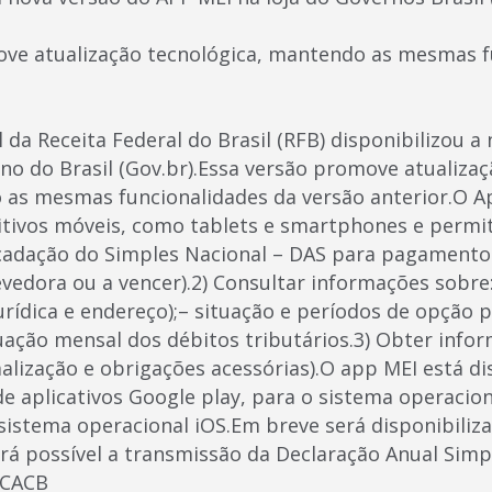
ve atualização tecnológica, mantendo as mesmas f
l da Receita Federal do Brasil (RFB) disponibilizou 
no do Brasil (Gov.br).Essa versão promove atualiza
 as mesmas funcionalidades da versão anterior.O A
tivos móveis, como tablets e smartphones e permite
adação do Simples Nacional – DAS para pagamento
evedora ou a vencer).2) Consultar informações sobre
urídica e endereço);– situação e períodos de opção 
tuação mensal dos débitos tributários.3) Obter info
alização e obrigações acessórias).O app MEI está di
e aplicativos Google play, para o sistema operacion
 sistema operacional iOS.Em breve será disponibiliz
erá possível a transmissão da Declaração Anual Simp
 CACB