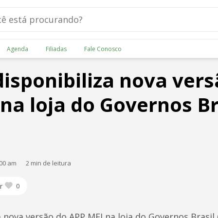
Agenda
Filiadas
Fale Conosco
disponibiliza nova ver
na loja do Governos Br
:00 am
2 min de leitura
r
0
a nova versão do APP MEI na loja do Governos Brasil 