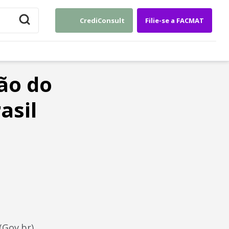
CrediConsult
Filie-se a FACMAT
são do
asil
(Gov.br)