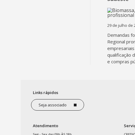
29 de julho de 
Demandas fo
Regional pro
empresariais 
qualificação 
e compras pú
Links rápidos
Seja associado
Atendimento
Servi
Seg - Sex das 09h ÀS 18h
CREDI