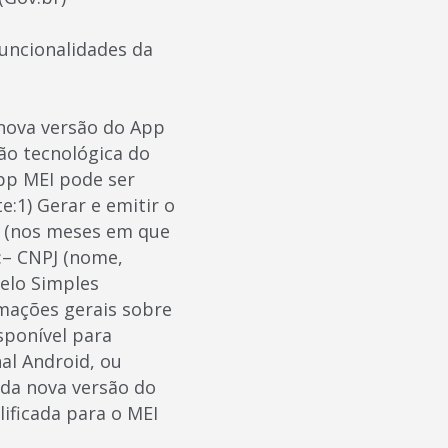
uncionalidades da
a nova versão do App
ção tecnológica do
pp MEI pode ser
:1) Gerar e emitir o
 (nos meses em que
:– CNPJ (nome,
pelo Simples
rmações gerais sobre
sponível para
al Android, ou
ada nova versão do
lificada para o MEI