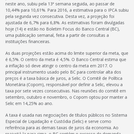
neste ano, subiu pela 13ª semana seguida, ao passar de
10,44% para 10,61%. Para 2016, a estimativa para o IPCA subiu
pela segunda vez consecutiva. Desta vez, a projeção foi
ajustada de 6,7% para 6,8%. As estimativas foram divulgadas
hoje (14) e estão no Boletim Focus do Banco Central (BC),
uma publicação semanal, feita a partir de consultas a
instituições financeiras.
As duas projeções estão acima do limite superior da meta, que
é 6,5%. O centro da meta é 4,5%. O Banco Central estima que
a inflação só deve atingir o centro da meta em 2017. O
principal instrumento usado pelo BC para controlar alta dos
preços é a taxa básica de juros, a Selic. O Comitê de Política
Monetária (Copom), responsável por definir a Selic, elevou a
taxa por sete vezes consecutivas. Nas reuniões do comitê em
setembro, outubro e novembro, o Copom optou por manter a
Selic em 14,25% ao ano.
A taxa é usada nas negociações de títulos públicos no Sistema
Especial de Liquidação e Custódia (Selic) e serve como
referência para as demais taxas de juros da economia. Ao
reajustá-la para cima, o BC contém o excesso de demanda