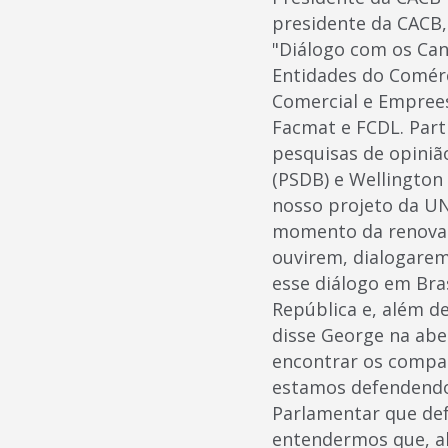
presidente da CACB, 
"Diálogo com os Can
Entidades do Comérc
Comercial e Emprees
Facmat e FCDL. Part
pesquisas de opiniã
(PSDB) e Wellington
nosso projeto da U
momento da renovaç
ouvirem, dialogarem
esse diálogo em Bras
República e, além d
disse George na abe
encontrar os compan
estamos defendendo a
Parlamentar que def
entendermos que, al