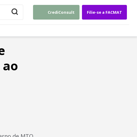
CrediConsult
Filie-se a FACMAT
e
 ao
verno de MTO