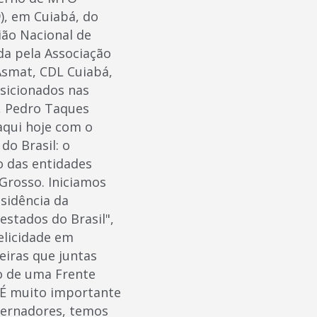
9), em Cuiabá, do
ião Nacional de
da pela Associação
Asmat, CDL Cuiabá,
sicionados nas
, Pedro Taques
aqui hoje com o
o Brasil: o
 das entidades
Grosso. Iniciamos
esidência da
stados do Brasil",
elicidade em
eiras que juntas
ão de uma Frente
 É muito importante
vernadores, temos