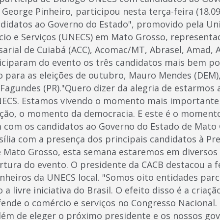
George Pinheiro, participou nesta terça-feira (18.0
didatos ao Governo do Estado", promovido pela Un
io e Serviços (UNECS) em Mato Grosso, representa
arial de Cuiabá (ACC), Acomac/MT, Abrasel, Amad, 
iciparam do evento os três candidatos mais bem po
o para as eleições de outubro, Mauro Mendes (DEM)
 Fagundes (PR)."Quero dizer da alegria de estarmos 
NECS. Estamos vivendo o momento mais importante d
ão, o momento da democracia. E este é o momento
 com os candidatos ao Governo do Estado de Mato 
ília com a presença dos principais candidatos à Pr
e Mato Grosso, esta semana estaremos em diversos e
rtura do evento. O presidente da CACB destacou a f
heiros da UNECS local. "Somos oito entidades parc
 livre iniciativa do Brasil. O efeito disso é a criaç
ende o comércio e serviços no Congresso Nacional.
ém de eleger o próximo presidente e os nossos go