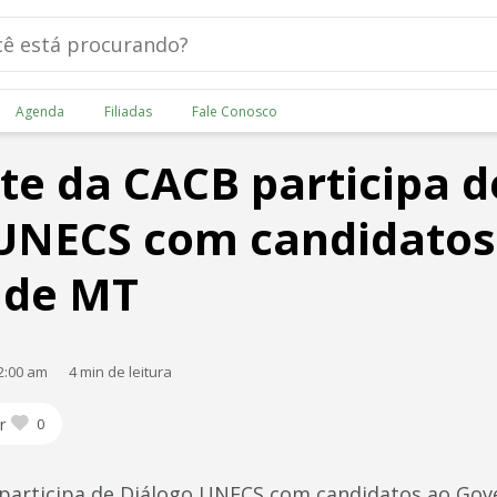
Agenda
Filiadas
Fale Conosco
te da CACB participa d
 UNECS com candidatos
 de MT
2:00 am
4 min de leitura
r
0
 participa de Diálogo UNECS com candidatos ao Go