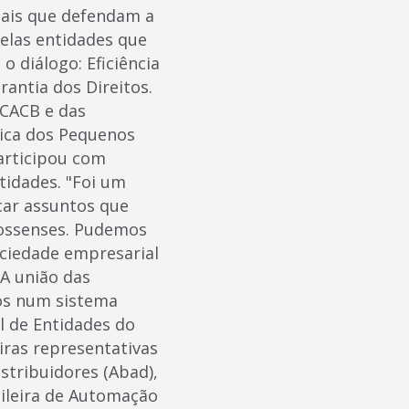
uais que defendam a
pelas entidades que
 diálogo: Eficiência
rantia dos Direitos.
 CACB e das
ica dos Pequenos
participou com
tidades. "Foi um
car assuntos que
rossenses. Pudemos
ociedade empresarial
 A união das
mos num sistema
l de Entidades do
iras representativas
istribuidores (Abad),
sileira de Automação