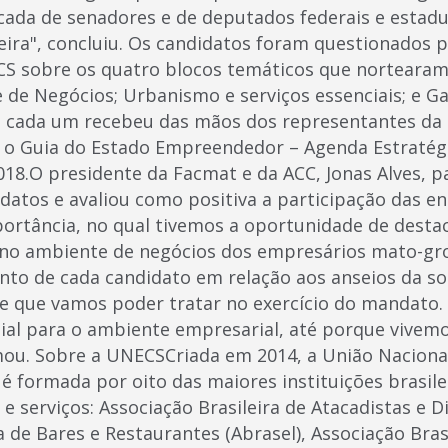
ada de senadores e de deputados federais e estad
sileira", concluiu. Os candidatos foram questionados 
 sobre os quatro blocos temáticos que nortearam o
de Negócios; Urbanismo e serviços essenciais; e Ga
, cada um recebeu das mãos dos representantes da
 o Guia do Estado Empreendedor – Agenda Estratég
018.O presidente da Facmat e da ACC, Jonas Alves, 
datos e avaliou como positiva a participação das en
ortância, no qual tivemos a oportunidade de desta
 no ambiente de negócios dos empresários mato-g
nto de cada candidato em relação aos anseios da s
, e que vamos poder tratar no exercício do mandato.
ial para o ambiente empresarial, até porque vive
irmou. Sobre a UNECSCriada em 2014, a União Naciona
é formada por oito das maiores instituições brasile
e serviços: Associação Brasileira de Atacadistas e D
a de Bares e Restaurantes (Abrasel), Associação Bra