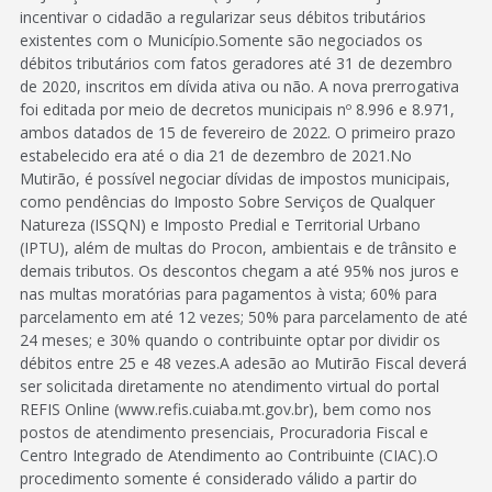
incentivar o cidadão a regularizar seus débitos tributários
existentes com o Município.Somente são negociados os
débitos tributários com fatos geradores até 31 de dezembro
de 2020, inscritos em dívida ativa ou não. A nova prerrogativa
foi editada por meio de decretos municipais nº 8.996 e 8.971,
ambos datados de 15 de fevereiro de 2022. O primeiro prazo
estabelecido era até o dia 21 de dezembro de 2021.No
Mutirão, é possível negociar dívidas de impostos municipais,
como pendências do Imposto Sobre Serviços de Qualquer
Natureza (ISSQN) e Imposto Predial e Territorial Urbano
(IPTU), além de multas do Procon, ambientais e de trânsito e
demais tributos. Os descontos chegam a até 95% nos juros e
nas multas moratórias para pagamentos à vista; 60% para
parcelamento em até 12 vezes; 50% para parcelamento de até
24 meses; e 30% quando o contribuinte optar por dividir os
débitos entre 25 e 48 vezes.A adesão ao Mutirão Fiscal deverá
ser solicitada diretamente no atendimento virtual do portal
REFIS Online (www.refis.cuiaba.mt.gov.br), bem como nos
postos de atendimento presenciais, Procuradoria Fiscal e
Centro Integrado de Atendimento ao Contribuinte (CIAC).O
procedimento somente é considerado válido a partir do