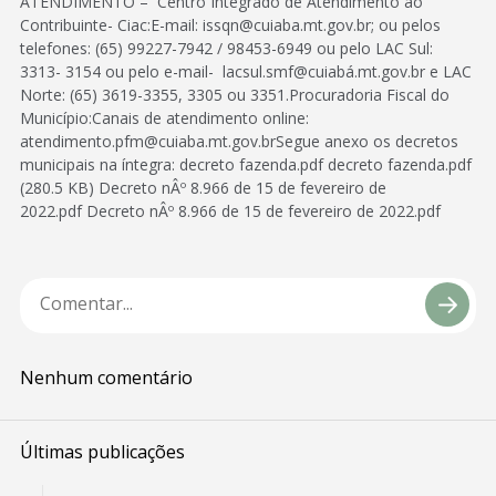
ATENDIMENTO – Centro Integrado de Atendimento ao
Contribuinte- Ciac:E-mail: issqn@cuiaba.mt.gov.br; ou pelos
telefones: (65) 99227-7942 / 98453-6949 ou pelo LAC Sul:
3313- 3154 ou pelo e-mail- lacsul.smf@cuiabá.mt.gov.br e LAC
Norte: (65) 3619-3355, 3305 ou 3351.Procuradoria Fiscal do
Município:Canais de atendimento online:
atendimento.pfm@cuiaba.mt.gov.brSegue anexo os decretos
municipais na íntegra: decreto fazenda.pdf decreto fazenda.pdf
(280.5 KB) Decreto nÂº 8.966 de 15 de fevereiro de
2022.pdf Decreto nÂº 8.966 de 15 de fevereiro de 2022.pdf
Nenhum comentário
Últimas publicações