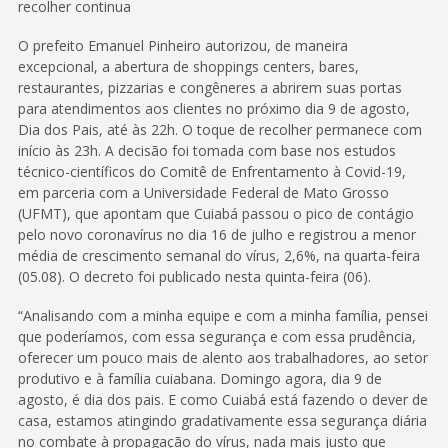
recolher continua
O prefeito Emanuel Pinheiro autorizou, de maneira
excepcional, a abertura de shoppings centers, bares,
restaurantes, pizzarias e congêneres a abrirem suas portas
para atendimentos aos clientes no próximo dia 9 de agosto,
Dia dos Pais, até às 22h. O toque de recolher permanece com
início às 23h. A decisão foi tomada com base nos estudos
técnico-científicos do Comitê de Enfrentamento à Covid-19,
em parceria com a Universidade Federal de Mato Grosso
(UFMT), que apontam que Cuiabá passou o pico de contágio
pelo novo coronavírus no dia 16 de julho e registrou a menor
média de crescimento semanal do vírus, 2,6%, na quarta-feira
(05.08). O decreto foi publicado nesta quinta-feira (06).
“Analisando com a minha equipe e com a minha família, pensei
que poderíamos, com essa segurança e com essa prudência,
oferecer um pouco mais de alento aos trabalhadores, ao setor
produtivo e à família cuiabana. Domingo agora, dia 9 de
agosto, é dia dos pais. E como Cuiabá está fazendo o dever de
casa, estamos atingindo gradativamente essa segurança diária
no combate à propagação do vírus, nada mais justo que