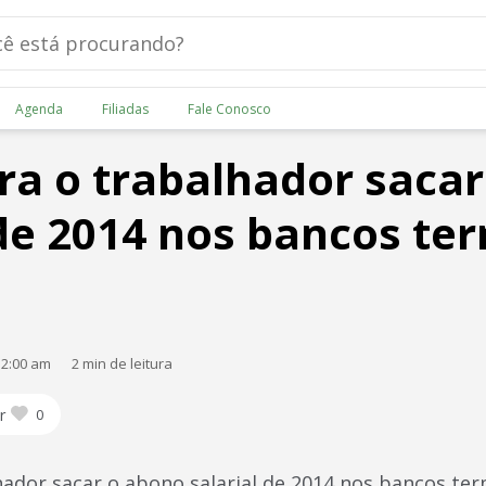
Agenda
Filiadas
Fale Conosco
ra o trabalhador saca
 de 2014 nos bancos te
12:00 am
2 min de leitura
r
0
hador sacar o abono salarial de 2014 nos bancos ter