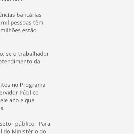
ências bancárias
0 mil pessoas têm
4 milhões estão
o, se o trabalhador
oatendimento da
critos no Programa
ervidor Público
ele ano e que
s.
 setor público. Para
l do Ministério do