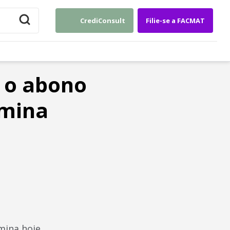
CrediConsult
Filie-se a FACMAT
r o abono
rmina
mina hoje