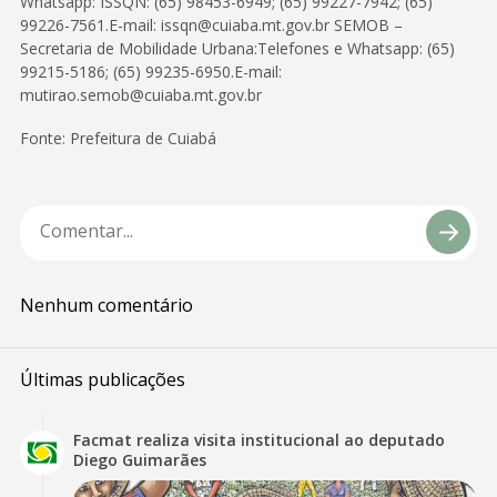
Whatsapp: ISSQN: (65) 98453-6949; (65) 99227-7942; (65)
99226-7561.E-mail: issqn@cuiaba.mt.gov.br SEMOB –
Secretaria de Mobilidade Urbana:Telefones e Whatsapp: (65)
99215-5186; (65) 99235-6950.E-mail:
mutirao.semob@cuiaba.mt.gov.br
Fonte: Prefeitura de Cuiabá
Nenhum comentário
Últimas publicações
Facmat realiza visita institucional ao deputado
Diego Guimarães