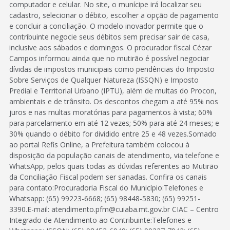
computador e celular. No site, o munícipe irá localizar seu
cadastro, selecionar o débito, escolher a opção de pagamento
e concluir a conciliação. O modelo inovador permite que o
contribuinte negocie seus débitos sem precisar sair de casa,
inclusive aos sábados e domingos. O procurador fiscal Cézar
Campos informou ainda que no mutirão é possível negociar
dívidas de impostos municipais como pendências do Imposto
Sobre Serviços de Qualquer Natureza (ISSQN) e Imposto
Predial e Territorial Urbano (IPTU), além de multas do Procon,
ambientais e de trânsito. Os descontos chegam a até 95% nos
juros e nas multas moratórias para pagamentos à vista; 60%
para parcelamento em até 12 vezes; 50% para até 24 meses; e
30% quando o débito for dividido entre 25 e 48 vezes.Somado
ao portal Refis Online, a Prefeitura também colocou à
disposição da população canais de atendimento, via telefone e
WhatsApp, pelos quais todas as dúvidas referentes ao Mutirão
da Conciliação Fiscal podem ser sanadas. Confira os canais
para contato:Procuradoria Fiscal do Município:Telefones e
Whatsapp: (65) 99223-6668; (65) 98448-5830; (65) 99251-
3390.E-mail: atendimento.pfm@cuiaba.mt.gov.br CIAC – Centro
Integrado de Atendimento ao Contribuinte:Telefones e