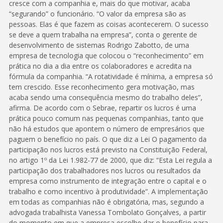
cresce com a companhia e, mais do que motivar, acaba
“segurando” o funcionário. “O valor da empresa são as
pessoas. Elas é que fazem as coisas acontecerem. O sucesso
se deve a quem trabalha na empresa”, conta o gerente de
desenvolvimento de sistemas Rodrigo Zabotto, de uma
empresa de tecnologia que colocou o “reconhecimento” em
prática no dia a dia entre os colaboradores e acredita na
fórmula da companhia. “A rotatividade é mínima, a empresa só
tem crescido. Esse reconhecimento gera motivação, mas
acaba sendo uma consequência mesmo do trabalho deles”,
afirma. De acordo com o Sebrae, repartir os lucros é uma
prática pouco comum nas pequenas companhias, tanto que
não há estudos que apontem o número de empresários que
paguem o benefício no país. O que diz a Lei O pagamento da
participação nos lucros está previsto na Constituição Federal,
no artigo 1º da Lei 1.982-77 de 2000, que diz: “Esta Lei regula a
participação dos trabalhadores nos lucros ou resultados da
empresa como instrumento de integração entre o capital e o
trabalho e como incentivo à produtividade”. A implementação
em todas as companhias não é obrigatória, mas, segundo a
advogada trabalhista Vanessa Tombolato Gonçalves, a partir
do momento em que a empresa escolhe dar o benefício para