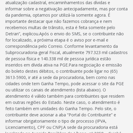
atualização cadastral, encaminhamentos das dívidas e
informar sobre a negativação antecipadamente, mas por conta
da pandemia, optamos por utilizá-la somente agora. É
importante destacar que não fazemos cobrança e nem
recebemos multas de trânsito, esta é feita somente pelo
Detran”, explicou.Após o envio do SMS, se o contribuinte não
for localizado, a próxima etapa é o aviso por e-mail e
correspondência pelo Correio. Conforme levantamento da
Subprocuradoria-geral Fiscal, atualmente 797.323 mil cadastros
de pessoa física e 140.338 mil de pessoa jurídica estão
inseridos em dívida ativa na PGE.Para negociação e emissão
do boleto destes débitos, o contribuinte pode ligar no (65)
3613-5900, ir até a sede da procuradoria, bem como nas
cidades onde tem Ganha Tempo, pode acessar o site da PGE
ou utilizar os canais de atendimento (lista abaixo). O
atendimento é válido também para contribuintes que residem
em outras regiões do Estado. Neste caso, o atendimento é
feito também em unidades do Ganha Tempo. Pelo site, o
contribuinte deve acionar a aba “Portal do Contribuinte” e
informar obrigatoriamente o tipo de processo (IPVA,
Licenciamento), CPF ou CNPJ.A sede da procuradoria está