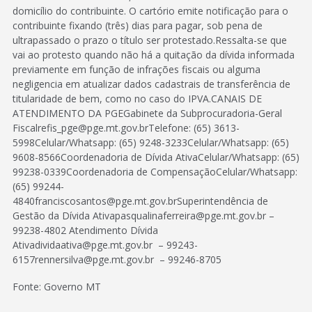
domicílio do contribuinte. O cartório emite notificação para o
contribuinte fixando (três) dias para pagar, sob pena de
ultrapassado o prazo o título ser protestado.Ressalta-se que
vai ao protesto quando não há a quitação da dívida informada
previamente em função de infrações fiscais ou alguma
negligencia em atualizar dados cadastrais de transferência de
titularidade de bem, como no caso do IPVA.CANAIS DE
ATENDIMENTO DA PGEGabinete da Subprocuradoria-Geral
Fiscalrefis_pge@pge.mt.gov.brTelefone: (65) 3613-
5998Celular/Whatsapp: (65) 9248-3233Celular/Whatsapp: (65)
9608-8566Coordenadoria de Dívida AtivaCelular/Whatsapp: (65)
99238-0339Coordenadoria de CompensaçãoCelular/Whatsapp:
(65) 99244-
4840franciscosantos@pge.mt.gov.brSuperintendência de
Gestão da Dívida Ativapasqualinaferreira@pge.mt.gov.br –
99238-4802 Atendimento Dívida
Ativadividaativa@pge.mt.gov.br – 99243-
6157rennersilva@pge.mt.gov.br – 99246-8705
Fonte: Governo MT