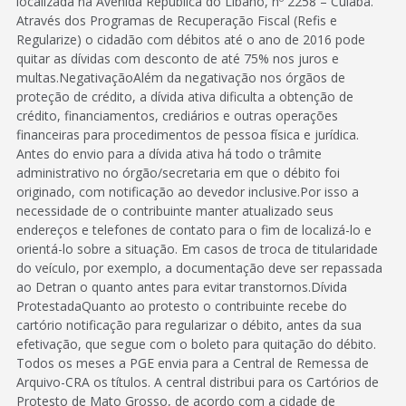
localizada na Avenida República do Líbano, nº 2258 – Cuiabá.
Através dos Programas de Recuperação Fiscal (Refis e
Regularize) o cidadão com débitos até o ano de 2016 pode
quitar as dívidas com desconto de até 75% nos juros e
multas.NegativaçãoAlém da negativação nos órgãos de
proteção de crédito, a dívida ativa dificulta a obtenção de
crédito, financiamentos, crediários e outras operações
financeiras para procedimentos de pessoa física e jurídica.
Antes do envio para a dívida ativa há todo o trâmite
administrativo no órgão/secretaria em que o débito foi
originado, com notificação ao devedor inclusive.Por isso a
necessidade de o contribuinte manter atualizado seus
endereços e telefones de contato para o fim de localizá-lo e
orientá-lo sobre a situação. Em casos de troca de titularidade
do veículo, por exemplo, a documentação deve ser repassada
ao Detran o quanto antes para evitar transtornos.Dívida
ProtestadaQuanto ao protesto o contribuinte recebe do
cartório notificação para regularizar o débito, antes da sua
efetivação, que segue com o boleto para quitação do débito.
Todos os meses a PGE envia para a Central de Remessa de
Arquivo-CRA os títulos. A central distribui para os Cartórios de
Protesto de Mato Grosso, de acordo com a cidade de