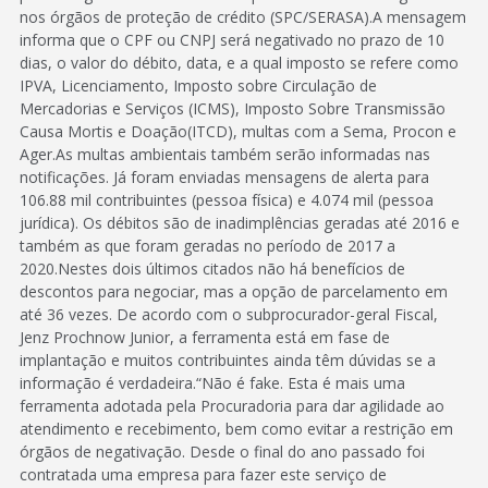
nos órgãos de proteção de crédito (SPC/SERASA).A mensagem
informa que o CPF ou CNPJ será negativado no prazo de 10
dias, o valor do débito, data, e a qual imposto se refere como
IPVA, Licenciamento, Imposto sobre Circulação de
Mercadorias e Serviços (ICMS), Imposto Sobre Transmissão
Causa Mortis e Doação(ITCD), multas com a Sema, Procon e
Ager.As multas ambientais também serão informadas nas
notificações. Já foram enviadas mensagens de alerta para
106.88 mil contribuintes (pessoa física) e 4.074 mil (pessoa
jurídica). Os débitos são de inadimplências geradas até 2016 e
também as que foram geradas no período de 2017 a
2020.Nestes dois últimos citados não há benefícios de
descontos para negociar, mas a opção de parcelamento em
até 36 vezes. De acordo com o subprocurador-geral Fiscal,
Jenz Prochnow Junior, a ferramenta está em fase de
implantação e muitos contribuintes ainda têm dúvidas se a
informação é verdadeira.“Não é fake. Esta é mais uma
ferramenta adotada pela Procuradoria para dar agilidade ao
atendimento e recebimento, bem como evitar a restrição em
órgãos de negativação. Desde o final do ano passado foi
contratada uma empresa para fazer este serviço de