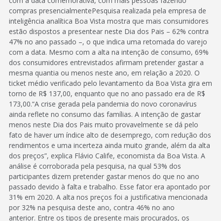
com a data comemorativa, com mais pessoas fazendo
compras presencialmentePesquisa realizada pela empresa de
inteligência analítica Boa Vista mostra que mais consumidores
estão dispostos a presentear neste Dia dos Pais – 62% contra
47% no ano passado –, o que indica uma retomada do varejo
com a data. Mesmo com a alta na intenção de consumo, 69%
dos consumidores entrevistados afirmam pretender gastar a
mesma quantia ou menos neste ano, em relação a 2020. O
ticket médio verificado pelo levantamento da Boa Vista gira em
torno de R$ 137,00, enquanto que no ano passado era de R$
173,00.“A crise gerada pela pandemia do novo coronavírus
ainda reflete no consumo das famílias. A intenção de gastar
menos neste Dia dos Pais muito provavelmente se dá pelo
fato de haver um índice alto de desemprego, com redução dos
rendimentos e uma incerteza ainda muito grande, além da alta
dos preços”, explica Flávio Calife, economista da Boa Vista. A
análise é corroborada pela pesquisa, na qual 53% dos
participantes dizem pretender gastar menos do que no ano
passado devido à falta e trabalho. Esse fator era apontado por
31% em 2020. A alta nos preços foi a justificativa mencionada
por 32% na pesquisa deste ano, contra 46% no ano
anterior. Entre os tipos de presente mais procurados, os