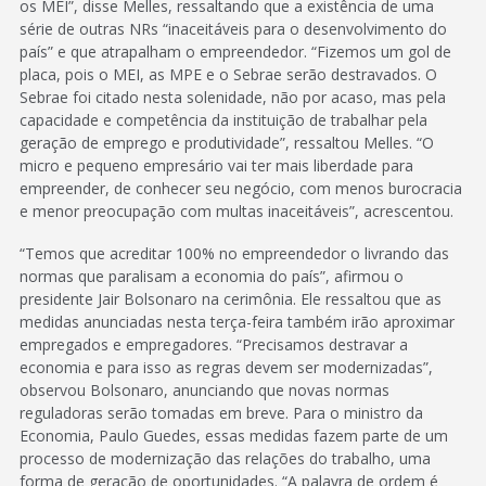
os MEI”, disse Melles, ressaltando que a existência de uma
série de outras NRs “inaceitáveis para o desenvolvimento do
país” e que atrapalham o empreendedor. “Fizemos um gol de
placa, pois o MEI, as MPE e o Sebrae serão destravados. O
Sebrae foi citado nesta solenidade, não por acaso, mas pela
capacidade e competência da instituição de trabalhar pela
geração de emprego e produtividade”, ressaltou Melles. “O
micro e pequeno empresário vai ter mais liberdade para
empreender, de conhecer seu negócio, com menos burocracia
e menor preocupação com multas inaceitáveis”, acrescentou.
“Temos que acreditar 100% no empreendedor o livrando das
normas que paralisam a economia do país”, afirmou o
presidente Jair Bolsonaro na cerimônia. Ele ressaltou que as
medidas anunciadas nesta terça-feira também irão aproximar
empregados e empregadores. “Precisamos destravar a
economia e para isso as regras devem ser modernizadas”,
observou Bolsonaro, anunciando que novas normas
reguladoras serão tomadas em breve. Para o ministro da
Economia, Paulo Guedes, essas medidas fazem parte de um
processo de modernização das relações do trabalho, uma
forma de geração de oportunidades. “A palavra de ordem é