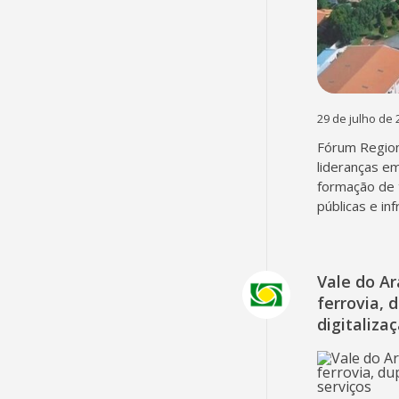
29 de julho de 
Fórum Region
lideranças em
formação de 
públicas e in
Vale do A
ferrovia, 
digitaliza