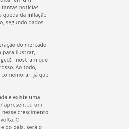
tantas notícias
a queda da inflação
o, segundo dados
peração do mercado
para ilustrar,
aged), mostram que
osso. Ao todo,
e comemorar, já que
ada e existe uma
017 apresentou um
o nesse crescimento
volta. O
e do país, será o