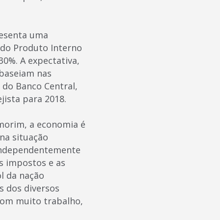
resenta uma
 do Produto Interno
30%. A expectativa,
 baseiam nas
 do Banco Central,
ista para 2018.
morim, a economia é
na situação
 independentemente
es impostos e as
l da nação
s dos diversos
om muito trabalho,