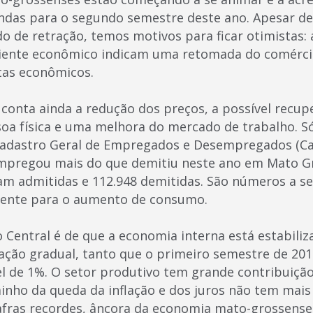
das para o segundo semestre deste ano. Apesar de 
o de retração, temos motivos para ficar otimistas: 
iente econômico indicam uma retomada do comérci
stas econômicos.
conta ainda a redução dos preços, a possível recu
oa física e uma melhora do mercado de trabalho. Só 
Cadastro Geral de Empregados e Desempregados (C
empregou mais do que demitiu neste ano em Mato Gr
am admitidas e 112.948 demitidas. São números a s
ente para o aumento de consumo.
 Central é de que a economia interna está estabiliz
ação gradual, tanto que o primeiro semestre de 2
l de 1%. O setor produtivo tem grande contribuiçã
inho da queda da inflação e dos juros não tem mais 
fras recordes, âncora da economia mato-grossense 