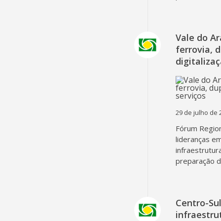
Vale do A
ferrovia, 
digitaliza
29 de julho de 
Fórum Region
lideranças em
infraestrutur
preparação d
Centro-Su
infraestru