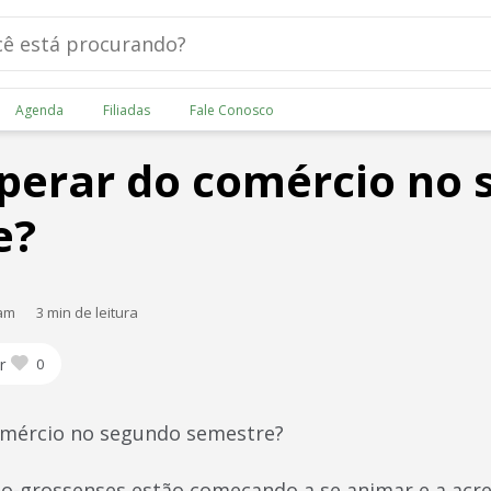
Agenda
Filiadas
Fale Conosco
perar do comércio no
e?
 am
3 min de leitura
r
0
omércio no segundo semestre?
o-grossenses estão começando a se animar e a acr