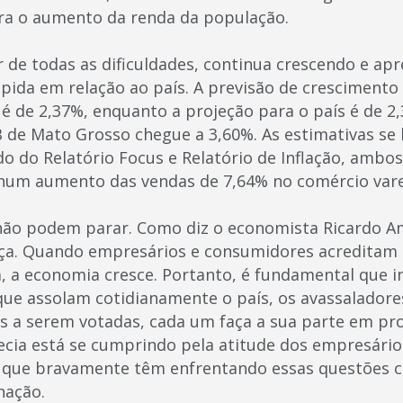
ra o aumento da renda da população.
 de todas as dificuldades, continua crescendo e ap
pida em relação ao país. A previsão de crescimento
 é de 2,37%, enquanto a projeção para o país é de 2,
IB de Mato Grosso chegue a 3,60%. As estimativas se
o do Relatório Focus e Relatório de Inflação, ambos
um aumento das vendas de 7,64% no comércio varej
 não podem parar. Como diz o economista Ricardo A
ça. Quando empresários e consumidores acreditam 
a, a economia cresce. Portanto, é fundamental que
s que assolam cotidianamente o país, os avassalador
 a serem votadas, cada um faça a sua parte em pro
fecia está se cumprindo pela atitude dos empresário
 que bravamente têm enfrentando essas questões c
nação.