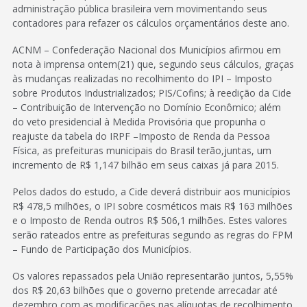
administração pública brasileira vem movimentando seus
contadores para refazer os cálculos orçamentários deste ano.
ACNM – Confederação Nacional dos Municípios afirmou em
nota à imprensa ontem(21) que, segundo seus cálculos, graças
às mudanças realizadas no recolhimento do IPI – Imposto
sobre Produtos Industrializados; PIS/Cofins; à reedição da Cide
– Contribuição de Intervenção no Domínio Econômico; além
do veto presidencial à Medida Provisória que propunha o
reajuste da tabela do IRPF –Imposto de Renda da Pessoa
Física, as prefeituras municipais do Brasil terão,juntas, um
incremento de R$ 1,147 bilhão em seus caixas já para 2015.
Pelos dados do estudo, a Cide deverá distribuir aos municípios
R$ 478,5 milhões, o IPI sobre cosméticos mais R$ 163 milhões
e o Imposto de Renda outros R$ 506,1 milhões. Estes valores
serão rateados entre as prefeituras segundo as regras do FPM
– Fundo de Participação dos Municípios.
Os valores repassados pela União representarão juntos, 5,55%
dos R$ 20,63 bilhões que o governo pretende arrecadar até
dezembro com as modificações nas alíquotas de recolhimento