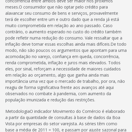
concorrência entre ambos deve ser maior nos próximos
meses.O consumidor que não optar pelo crédito para
alavancar seu consumo de bens e serviços, provavelmente
terá de escolher entre um e outro dado que a renda já está
muito comprometida em relação ao ano passado. Caso
contrário, o aumento esperado no custo do crédito também
pode refletir numa redução do consumo. Vale ressaltar que a
inflação deve tornar essas escolhas ainda mais difíceis.De todo
modo, não são poucos os argumentos que apontam para uma
acomodação no varejo, confiança em queda, concorrência,
renda comprometida, inflação e juros mais elevados. Todos
eles, por sinal, reforçam a necessidade de maiores cuidados
em relação ao orçamento, algo que ganha ainda mais
importância uma vez que o mercado de trabalho, por ora, não
reagiu de forma significativa frente aos avanços até aqui
observados no combate à pandemia, com aumento da
população imunizada e redução das restrições.
MetodologiaO indicador Movimento do Comércio é elaborado
a partir da quantidade de consultas à base de dados da Boa
Vista por empresas do setor varejista. As séries têm como
base a média de 2011 = 100, e passam por ajuste sazonal para