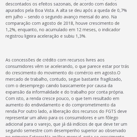
descontados os efeitos sazonais, de acordo com dados
apurados pela Boa Vista. A alta se deu após a queda de 0,7%
em julho – sendo o segundo avanço mensal do ano. Na
comparação com agosto de 2018, houve crescimento de
1,2%, enquanto, no acumulado em 12 meses, o indicador
registrou ligeira aceleração e subiu 1,3%.
As concessões de crédito com recursos livres aos
consumidores vêm se acelerando, o que parece estar por trás
do crescimento do movimento do comércio em agosto.O
mercado de trabalho, contudo, segue bastante fragilizado,
com o desemprego caindo basicamente por causa da
expansão da informalidade e do trabalho por conta própria.
Com isto, a renda cresce pouco, o que tem resultado em
aumento do endividamento e do comprometimento da
renda.Por outro lado, a liberação dos recursos do FGTS deve
representar um alívio para os consumidores e um fôlego
adicional para o varejo, que já dá indícios de que deve ter um
segundo semestre com desempenho superior ao observado
no primeiro.SetoresNa análise mensal, nota-se crescimento