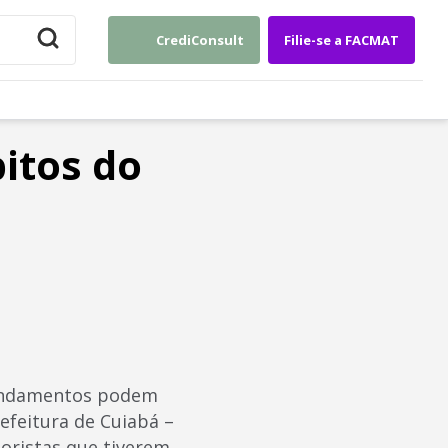
CrediConsult
Filie-se a FACMAT
itos do
gendamentos podem
efeitura de Cuiabá –
oristas que tiverem