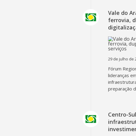
Vale do A
ferrovia, 
digitaliza
29 de julho de 
Fórum Region
lideranças em
infraestrutur
preparação d
Centro-Su
infraestru
investime