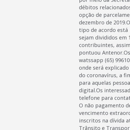
débitos relacionado
opção de parcelamen
dezembro de 2019.O 
tipo de acordo está
sejam divididos em 1
contribuintes, assi
pontuou Antenor.Os
watssapp (65) 99610
onde será explicado
do coronavírus, a f
para aquelas pessoa
digital.Os interess
telefone para conta
O não pagamento de 
vencimento extraord
inscritos na dívida 
Trânsito e Transpor