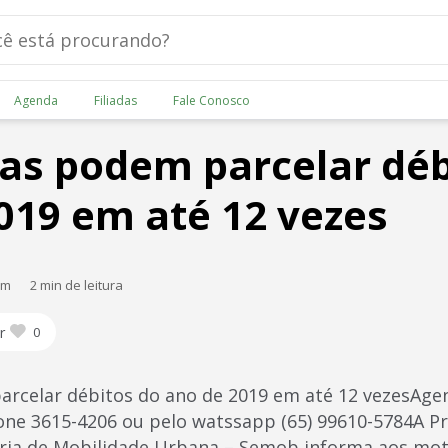
Agenda
Filiadas
Fale Conosco
as podem parcelar déb
019 em até 12 vezes
am
2 min de leitura
r
0
arcelar débitos do ano de 2019 em até 12 vezesA
fone 3615-4206 ou pelo watssapp (65) 99610-5784A Pr
ria de Mobilidade Urbana – Semob informa aos mot