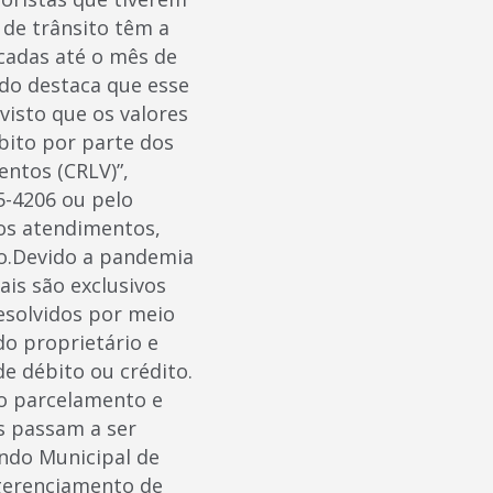
 de trânsito têm a
cadas até o mês de
do destaca que esse
visto que os valores
bito por parte dos
ntos (CRLV)”,
-4206 ou pelo
 os atendimentos,
ão.Devido a pandemia
ais são exclusivos
esolvidos por meio
do proprietário e
e débito ou crédito.
do parcelamento e
s passam a ser
undo Municipal de
 gerenciamento de