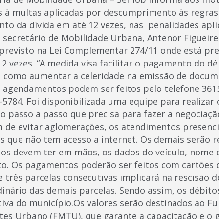
s à multas aplicadas por descumprimento às regras
to da dívida em até 12 vezes, nas penalidades apli
secretário de Mobilidade Urbana, Antenor Figueire
 previsto na Lei Complementar 274/11 onde está pre
2 vezes. “A medida visa facilitar o pagamento do dé
m como aumentar a celeridade na emissão de docume
 agendamentos podem ser feitos pelo telefone 3615
-5784. Foi disponibilizada uma equipe para realizar
 o passo a passo que precisa para fazer a negociaç
im de evitar aglomerações, os atendimentos presenci
s que não tem acesso a internet. Os demais serão r
ados devem ter em mãos, os dados do veículo, nome 
to. Os pagamentos poderão ser feitos com cartões d
três parcelas consecutivas implicará na rescisão 
inário das demais parcelas. Sendo assim, os débito
ativa do município.Os valores serão destinados ao F
tes Urbano (FMTU), que garante a capacitação e o