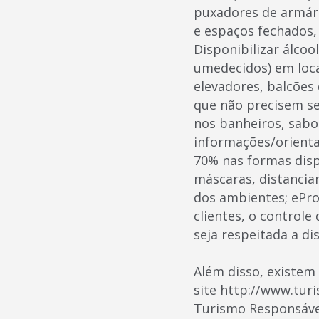
puxadores de armári
e espaços fechados,
Disponibilizar álcoo
umedecidos) em loca
elevadores, balcões 
que não precisem ser
nos banheiros, sabon
informações/orienta
70% nas formas disp
máscaras, distancia
dos ambientes; ePro
clientes, o controle
seja respeitada a di
Além disso, existem 
site http://www.turi
Turismo Responsável