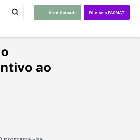
CrediConsult
Filie-se a FACMAT
lo
ntivo ao
 O programa visa