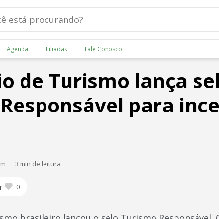
Agenda
Filiadas
Fale Conosco
io de Turismo lança se
Responsável para ince
am
3 min de leitura
r
0
ismo brasileiro lançou o selo Turismo Responsável.