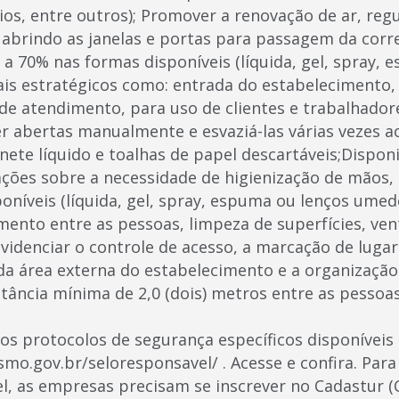
os, entre outros); Promover a renovação de ar, reg
 abrindo as janelas e portas para passagem da corr
l a 70% nas formas disponíveis (líquida, gel, spray,
is estratégicos como: entrada do estabelecimento,
de atendimento, para uso de clientes e trabalhadores
 abertas manualmente e esvaziá-las várias vezes ao 
ete líquido e toalhas de papel descartáveis;Disponi
ções sobre a necessidade de higienização de mãos, 
oníveis (líquida, gel, spray, espuma ou lenços umed
mento entre as pessoas, limpeza de superfícies, ven
videnciar o controle de acesso, a marcação de luga
 da área externa do estabelecimento e a organização 
stância mínima de 2,0 (dois) metros entre as pessoas
os protocolos de segurança específicos disponíveis
smo.gov.br/seloresponsavel/ . Acesse e confira. Para
, as empresas precisam se inscrever no Cadastur (