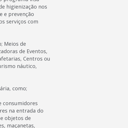
de higienização nos
e e prevenção
dos serviços com
; Meios de
zadoras de Eventos,
fetarias, Centros ou
urismo náutico,
ária, como;
 e consumidores
res na entrada do
 e objetos de
es, maçanetas,