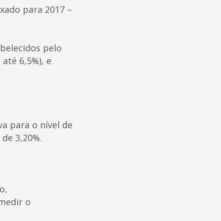
ixado para 2017 –
abelecidos pelo
até 6,5%), e
 para o nível de
 de 3,20%.
o,
medir o