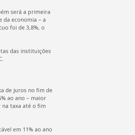
bém será a primeira
de da economia – a
cuo foi de 3,8%, o
as das instituições
C.
a de juros no fim de
5% ao ano – maior
 na taxa até o fim
stável em 11% ao ano