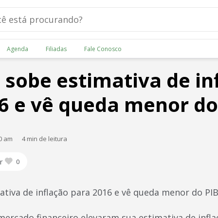
Agenda
Filiadas
Fale Conosco
sobe estimativa de in
6 e vê queda menor do
00 am
4 min de leitura
r
0
tiva de inflação para 2016 e vê queda menor do PI
ercado financeiro elevaram sua estimativa de infla