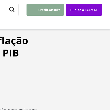
CrediConsult
Filie-se a FACMAT
flação
 PIB
B
ção para este ano,