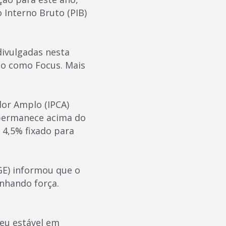
Interno Bruto (PIB)
divulgadas nesta
do como Focus. Mais
dor Amplo (IPCA)
 permanece acima do
 4,5% fixado para
BGE) informou que o
anhando força.
ceu estável em