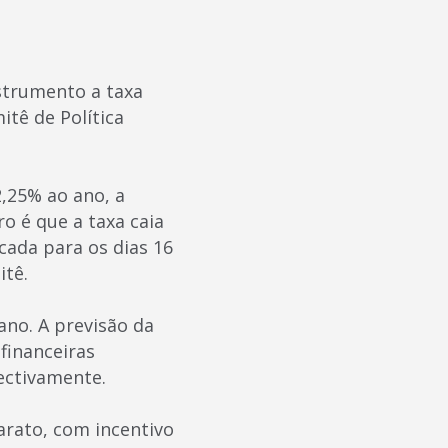
nstrumento a taxa
itê de Política
2,25% ao ano, a
o é que a taxa caia
ada para os dias 16
itê.
ano. A previsão da
financeiras
ectivamente.
arato, com incentivo