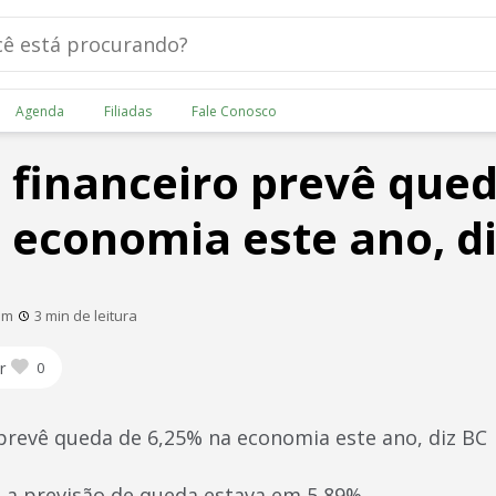
Agenda
Filiadas
Fale Conosco
financeiro prevê qued
 economia este ano, di
am
3 min de leitura
r
0
prevê queda de 6,25% na economia este ano, diz BC
 a previsão de queda estava em 5,89%