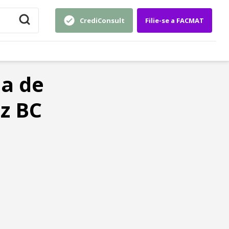
CrediConsult
Filie-se a FACMAT
a de
z BC