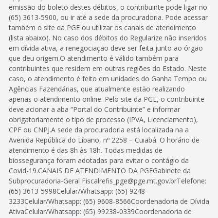
emissão do boleto destes débitos, o contribuinte pode ligar no
(65) 3613-5900, ou ir até a sede da procuradoria. Pode acessar
também o site da PGE ou utilizar os canais de atendimento
(lista abaixo). No caso dos débitos do Regularize não inseridos
em dívida ativa, a renegociação deve ser feita junto ao órgão
que deu origem.O atendimento é válido também para
contribuintes que residem em outras regiões do Estado. Neste
caso, o atendimento é feito em unidades do Ganha Tempo ou
Agências Fazendárias, que atualmente estão realizando
apenas o atendimento online. Pelo site da PGE, o contribuinte
deve acionar a aba “Portal do Contribuinte” e informar
obrigatoriamente o tipo de processo (IPVA, Licenciamento),
CPF ou CNPJ.A sede da procuradoria está localizada na a
Avenida República do Líbano, nº 2258 – Cuiabá. O horário de
atendimento é das 8h às 18h. Todas medidas de
biossegurança foram adotadas para evitar o contágio da
Covid-19.CANAIS DE ATENDIMENTO DA PGEGabinete da
Subprocuradoria-Geral Fiscalrefis_pge@pge.mt.gov.brTelefone:
(65) 3613-5998Celular/Whatsapp: (65) 9248-
3233Celular/Whatsapp: (65) 9608-8566Coordenadoria de Dívida
AtivaCelular/Whatsapp: (65) 99238-0339Coordenadoria de