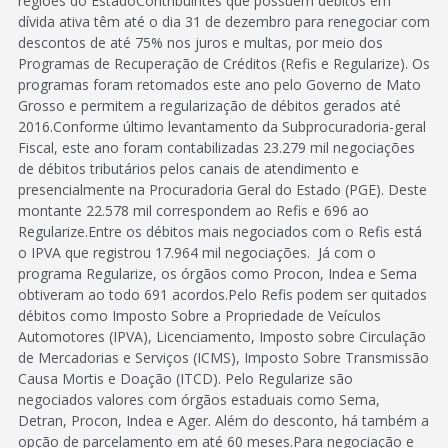
regiões do EstadoContribuintes que possuem débitos em
dívida ativa têm até o dia 31 de dezembro para renegociar com
descontos de até 75% nos juros e multas, por meio dos
Programas de Recuperação de Créditos (Refis e Regularize). Os
programas foram retomados este ano pelo Governo de Mato
Grosso e permitem a regularização de débitos gerados até
2016.Conforme último levantamento da Subprocuradoria-geral
Fiscal, este ano foram contabilizadas 23.279 mil negociações
de débitos tributários pelos canais de atendimento e
presencialmente na Procuradoria Geral do Estado (PGE). Deste
montante 22.578 mil correspondem ao Refis e 696 ao
Regularize.Entre os débitos mais negociados com o Refis está
o IPVA que registrou 17.964 mil negociações. Já com o
programa Regularize, os órgãos como Procon, Indea e Sema
obtiveram ao todo 691 acordos.Pelo Refis podem ser quitados
débitos como Imposto Sobre a Propriedade de Veículos
Automotores (IPVA), Licenciamento, Imposto sobre Circulação
de Mercadorias e Serviços (ICMS), Imposto Sobre Transmissão
Causa Mortis e Doação (ITCD). Pelo Regularize são
negociados valores com órgãos estaduais como Sema,
Detran, Procon, Indea e Ager. Além do desconto, há também a
opção de parcelamento em até 60 meses.Para negociação e