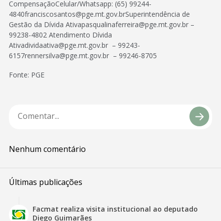
CompensaçãoCelular/Whatsapp: (65) 99244-
4840franciscosantos@pge.mt.gov.brSuperintendência de
Gestão da Dívida Ativapasqualinaferreira@pge.mt.gov.br –
99238-4802 Atendimento Dívida
Ativadividaativa@pge.mt.gov.br – 99243-
6157rennersilva@pge.mt.gov.br – 99246-8705
Fonte: PGE
Nenhum comentário
Últimas publicações
Facmat realiza visita institucional ao deputado
Diego Guimarães