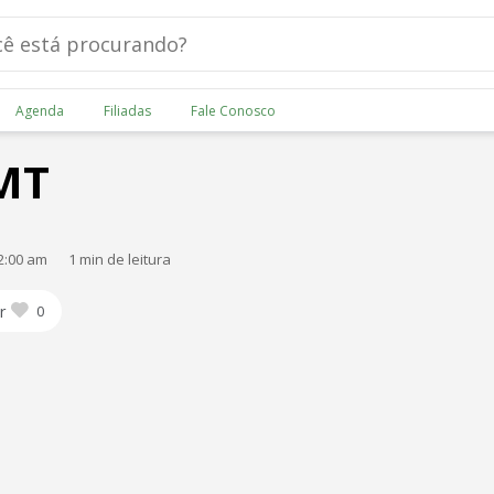
Agenda
Filiadas
Fale Conosco
 MT
2:00 am
1 min de leitura
r
0