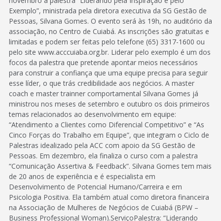
novembro a palestra “Liderando pela Inspiração e pelo
Exemplo”, ministrada pela diretora executiva da SG Gestão de
Pessoas, Silvana Gomes. O evento será às 19h, no auditório da
associação, no Centro de Cuiabá. As inscrições são gratuitas e
limitadas e podem ser feitas pelo telefone (65) 3317-1600 ou
pelo site www.acccuiaba.org.br. Liderar pelo exemplo é um dos
focos da palestra que pretende apontar meios necessários
para construir a confiança que uma equipe precisa para seguir
esse líder, o que trás credibilidade aos negócios. A master
coach e master trainner comportamental Silvana Gomes já
ministrou nos meses de setembro e outubro os dois primeiros
temas relacionados ao desenvolvimento em equipe:
“Atendimento a Clientes como Diferencial Competitivo” e “As
Cinco Forças do Trabalho em Equipe”, que integram o Ciclo de
Palestras idealizado pela ACC com apoio da SG Gestão de
Pessoas. Em dezembro, ela finaliza o curso com a palestra
“Comunicação Assertiva & Feedback”. Silvana Gomes tem mais
de 20 anos de experiência e é especialista em
Desenvolvimento de Potencial Humano/Carreira e em
Psicologia Positiva. Ela também atual como diretora financeira
na Associação de Mulheres de Negócios de Cuiabá (BPW –
Business Professional Woman).ServiçoPalestra: “Liderando