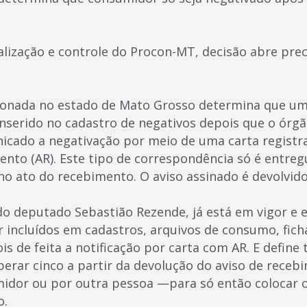
calização e controle do Procon-MT, decisão abre pre
ionada no estado de Mato Grosso determina que u
nserido no cadastro de negativos depois que o órg
icado a negativação por meio de uma carta regist
ento (AR). Este tipo de correspondência só é entre
 no ato do recebimento. O aviso assinado é devolvid
 do deputado Sebastião Rezende, já está em vigor e 
incluídos em cadastros, arquivos de consumo, ficha
is de feita a notificação por carta com AR. E defin
rar cinco a partir da devolução do aviso de receb
midor ou por outra pessoa —para só então colocar 
o.