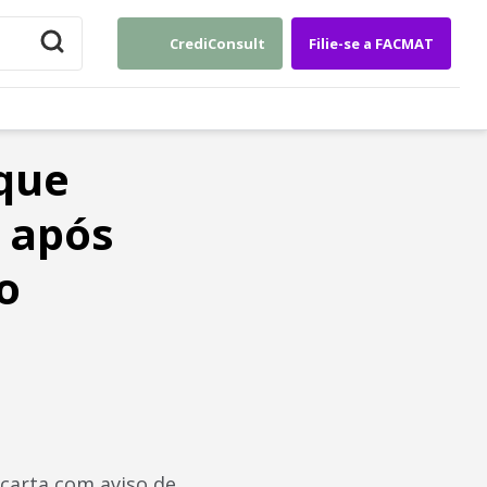
CrediConsult
Filie-se a FACMAT
que
 após
o
carta com aviso de