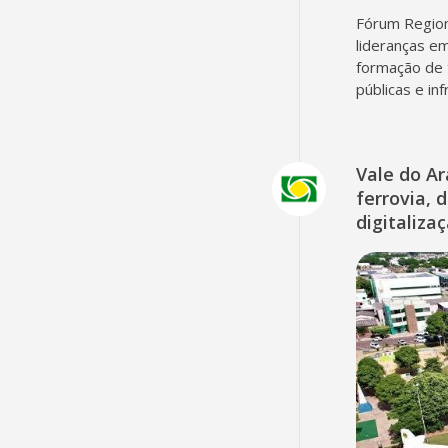
Fórum Region
lideranças em
formação de 
públicas e in
Vale do A
ferrovia, 
digitaliza