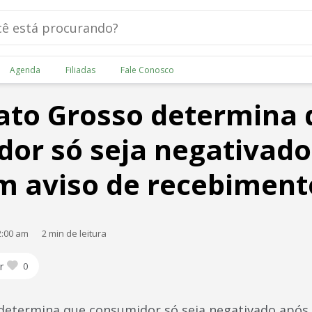
Agenda
Filiadas
Fale Conosco
ato Grosso determina 
or só seja negativado
m aviso de recebiment
2:00 am
2 min de leitura
r
0
determina que consumidor só seja negativado após 