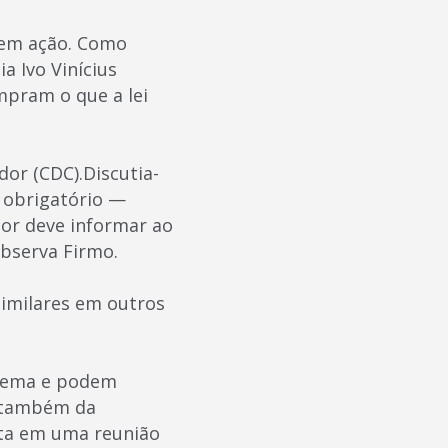
 em ação. Como
a Ivo Vinícius
mpram o que a lei
dor (CDC).Discutia-
 obrigatório —
or deve informar ao
observa Firmo.
 similares em outros
 tema e podem
e também da
auta em uma reunião