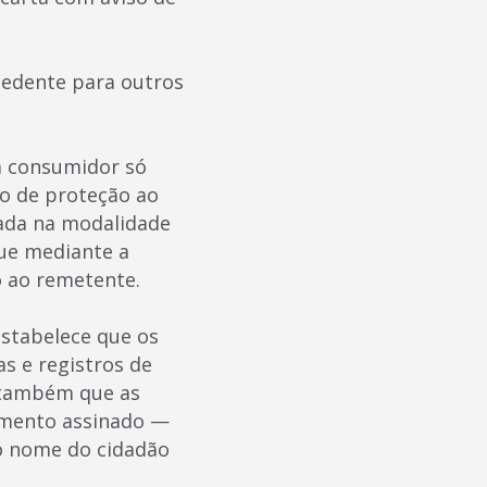
cedente para outros
m consumidor só
ão de proteção ao
rada na modalidade
gue mediante a
o ao remetente.
estabelece que os
s e registros de
e também que as
imento assinado —
o nome do cidadão