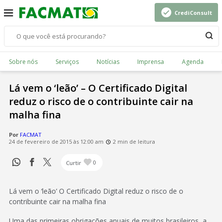
CrediConsult
Sobre nós
Serviços
Notícias
Imprensa
Agenda
Lá vem o ‘leão’ – O Certificado Digital
reduz o risco de o contribuinte cair na
malha fina
Por
FACMAT
24 de fevereiro de 2015 às 12:00 am
2 min de leitura
Curtir
0
Lá vem o ‘leão’ O Certificado Digital reduz o risco de o
contribuinte cair na malha fina
Uma das primeiras obrigações anuais de muitos brasileiros, a