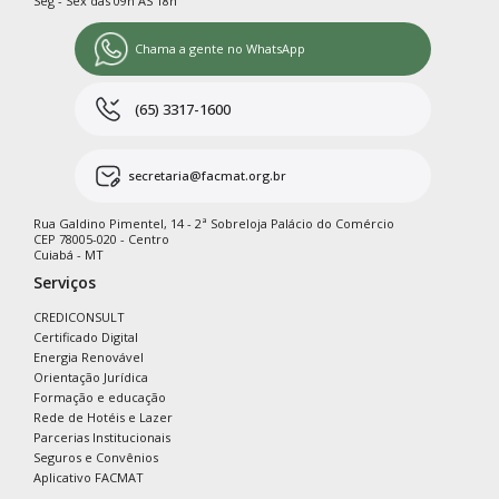
Seg - Sex das 09h ÀS 18h
Chama a gente no WhatsApp
(65) 3317-1600
secretaria@facmat.org.br
Rua Galdino Pimentel, 14 - 2ª Sobreloja Palácio do Comércio
CEP 78005-020 - Centro
Cuiabá - MT
Serviços
CREDICONSULT
Certificado Digital
Energia Renovável
Orientação Jurídica
Formação e educação
Rede de Hotéis e Lazer
Parcerias Institucionais
Seguros e Convênios
Aplicativo FACMAT