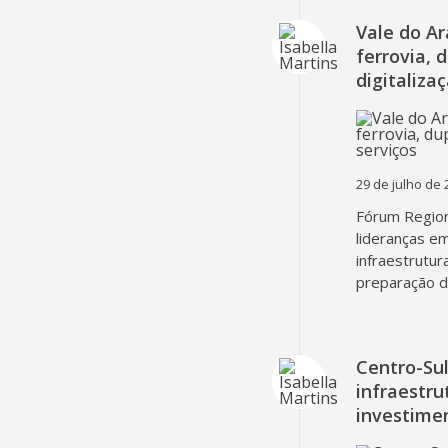
Vale do A
ferrovia, 
digitaliza
29 de julho de 
Fórum Region
lideranças em
infraestrutur
preparação d
Centro-Su
infraestru
investime