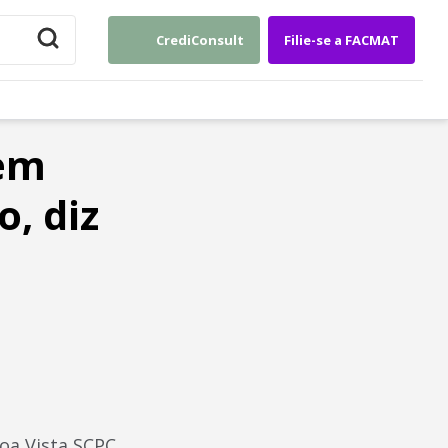
CrediConsult
Filie-se a FACMAT
 em
, diz
oa Vista SCPC