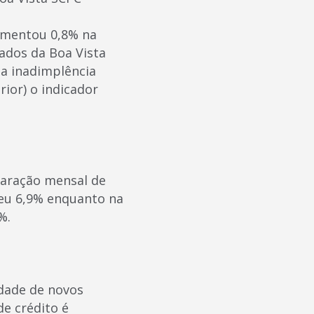
aumentou 0,8% na
ados da Boa Vista
 a inadimplência
ior) o indicador
paração mensal de
ceu 6,9% enquanto na
%.
idade de novos
de crédito é