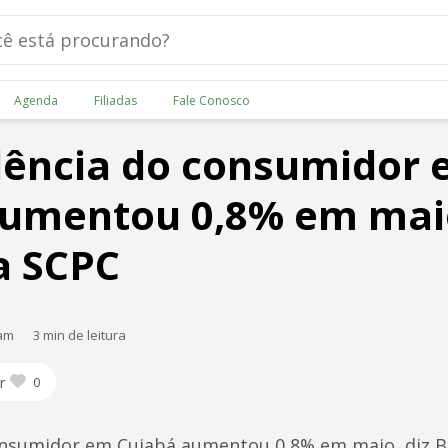
Agenda
Filiadas
Fale Conosco
lência do consumidor
umentou 0,8% em maio
a SCPC
 am
3 min de leitura
r
0
onsumidor em Cuiabá aumentou 0,8% em maio, diz B