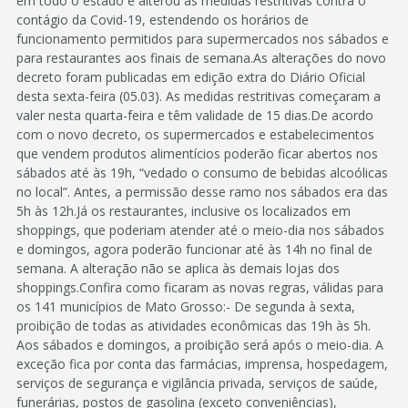
em todo o estado e alterou as medidas restritivas contra o
contágio da Covid-19, estendendo os horários de
funcionamento permitidos para supermercados nos sábados e
para restaurantes aos finais de semana.As alterações do novo
decreto foram publicadas em edição extra do Diário Oficial
desta sexta-feira (05.03). As medidas restritivas começaram a
valer nesta quarta-feira e têm validade de 15 dias.De acordo
com o novo decreto, os supermercados e estabelecimentos
que vendem produtos alimentícios poderão ficar abertos nos
sábados até às 19h, “vedado o consumo de bebidas alcoólicas
no local”. Antes, a permissão desse ramo nos sábados era das
5h às 12h.Já os restaurantes, inclusive os localizados em
shoppings, que poderiam atender até o meio-dia nos sábados
e domingos, agora poderão funcionar até às 14h no final de
semana. A alteração não se aplica às demais lojas dos
shoppings.Confira como ficaram as novas regras, válidas para
os 141 municípios de Mato Grosso:- De segunda à sexta,
proibição de todas as atividades econômicas das 19h às 5h.
Aos sábados e domingos, a proibição será após o meio-dia. A
exceção fica por conta das farmácias, imprensa, hospedagem,
serviços de segurança e vigilância privada, serviços de saúde,
funerárias, postos de gasolina (exceto conveniências),