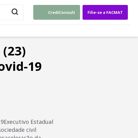
CrediConsult
Filie-se a FACMAT
 (23)
ovid-19
19Executivo Estadual
ciedade civil
esaceleração da