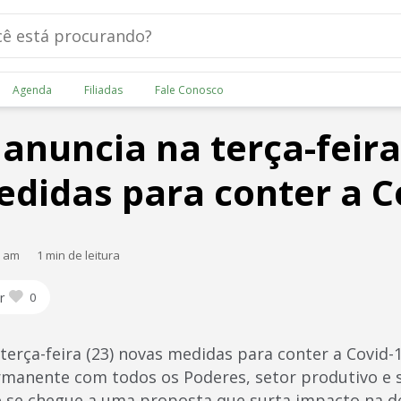
Agenda
Filiadas
Fale Conosco
anuncia na terça-feira
didas para conter a C
0 am
1 min de leitura
r
0
terça-feira (23) novas medidas para conter a Covid-
anente com todos os Poderes, setor produtivo e so
 se chegue a uma proposta que surta impacto na d