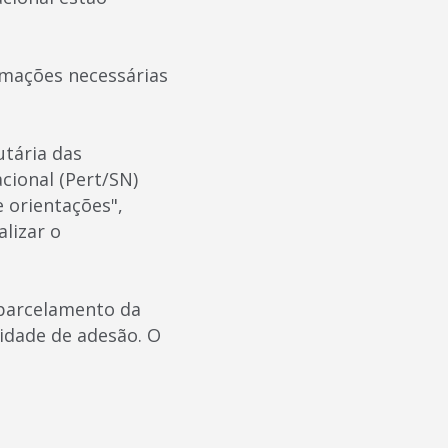
rmações necessárias
utária das
ional (Pert/SN)
 orientações",
lizar o
 parcelamento da
idade de adesão. O