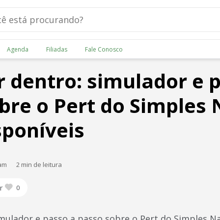
Agenda
Filiadas
Fale Conosco
r dentro: simulador e 
bre o Pert do Simples 
sponíveis
 am
2 min de leitura
r
0
imulador e passo a passo sobre o Pert do Simples N