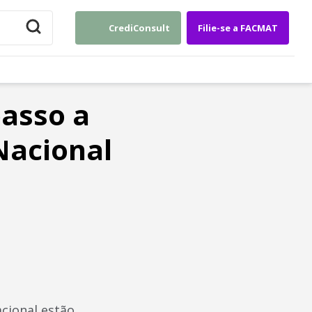
CrediConsult
Filie-se a FACMAT
passo a
Nacional
acional estão