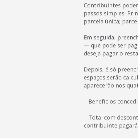
Contribuintes poderã
passos simples. Pri
parcela única; parce
Em seguida, preench
— que pode ser paga
deseja pagar o rest
Depois, é só preenc
espaços serão calcu
aparecerão nos qua
– Benefícios conced
– Total com descont
contribuinte pagará