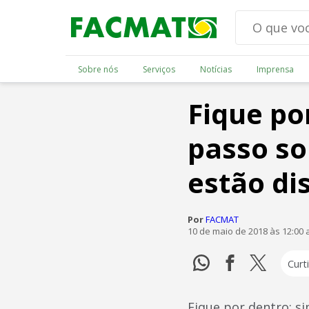
Sobre nós
Serviços
Notícias
Imprensa
Fique po
passo so
estão di
Por
FACMAT
10 de maio de 2018 às 12:00
Curti
Fique por dentro: s