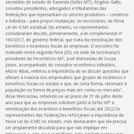
secretário de estado de Fazenda (Sefaz-MT), Rogério Gallo,
convidou presidentes, advogados e tributaristas das
federações que representam os setores produtivos – comércio
e indústria – para propor mudanças, se necessárias, da Nova
Lei do ICMS estadual. No entanto, os representantes
consideraram discutir, primeiramente, a lei complementar nº
160/2017, do governo federal, que trata da reinstituição dos
benefícios e incentivos fiscais às empresas. O encontro foi
realizado nesta segunda-feira (25), na sede da Secretaria.O
presidente da Fecomércio-MT, José Wenceslau de Souza
Júnior, acompanhado do consultor econômico-tributário,
Múcio Ribas, reiterou a importância de se discutir questões que
afetam a maioria dos empresários que gozam de incentivos e
benefícios fiscais no estado e que, de certa forma, retornam à
população na forma de preços mais em conta no mercado”,
disse Wenceslau, referindo-se ao prazo de 31 de julho deste
ano para que as empresas solicitem junto à Sefaz-MT a
reinstituição dos incentivos e benefícios fiscais até 2022.Os
representantes das Federações reforçaram a importância da
Nova Lei do ICMS no estado, mas destacaram que ela precisa
ser amplamente discutida para que não implique em
retrocesso e, sim, na sua melhoria, pois existem pontos que