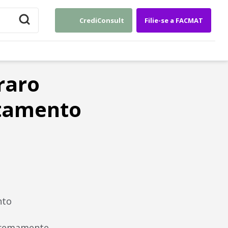
CrediConsult
Filie-se a FACMAT
raro
atamento
nto
xtremamente