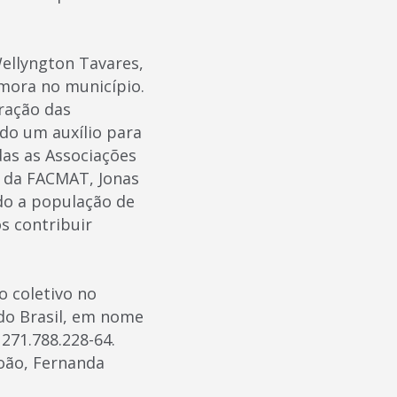
ellyngton Tavares,
 mora no município.
ração das
do um auxílio para
as as Associações
e da FACMAT, Jonas
do a população de
s contribuir
 coletivo no
o Brasil, em nome
271.788.228-64.
oão, Fernanda