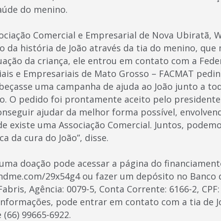
saúde do menino.
ociação Comercial e Empresarial de Nova Ubiratã, W
da história de João através da tia do menino, que
ação da criança, ele entrou em contato com a Fede
ais e Empresariais de Mato Grosso – FACMAT pedin
beçasse uma campanha de ajuda ao João junto a tod
o. O pedido foi prontamente aceito pelo president
onseguir ajudar da melhor forma possível, envolven
de existe uma Associação Comercial. Juntos, podemo
a da cura do João”, disse.
uma doação pode acessar a página do financiamento
dme.com/29x54g4 ou fazer um depósito no Banco d
bris, Agência: 0079-5, Conta Corrente: 6166-2, CPF: 
nformações, pode entrar em contato com a tia de J
e (66) 99665-6922.