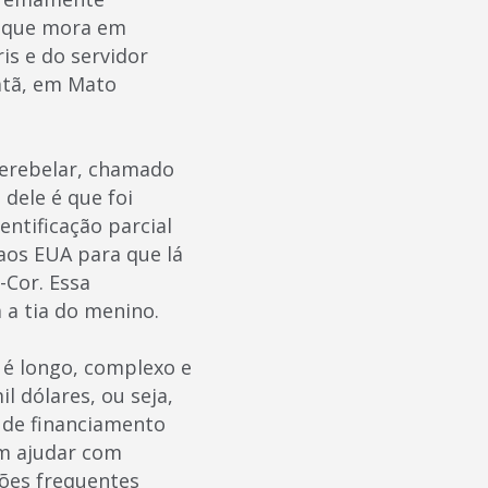
, que mora em
is e do servidor
atã, em Mato
cerebelar, chamado
dele é que foi
ntificação parcial
o aos EUA para que lá
-Cor. Essa
 a tia do menino.
o é longo, complexo e
l dólares, ou seja,
 de financiamento
em ajudar com
ções frequentes