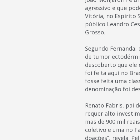
agressivo e que pod
Vitória, no Espírito
público Leandro Ce
Grosso.
Segundo Fernanda, e
de tumor ectodérmico
descoberto que ele 
foi feita aqui no Bra
fosse feita uma cla
denominação foi des
Renato Fabris, pai d
requer alto investim
mas de 900 mil reai
coletivo e uma no F
doações”, revela. Pe