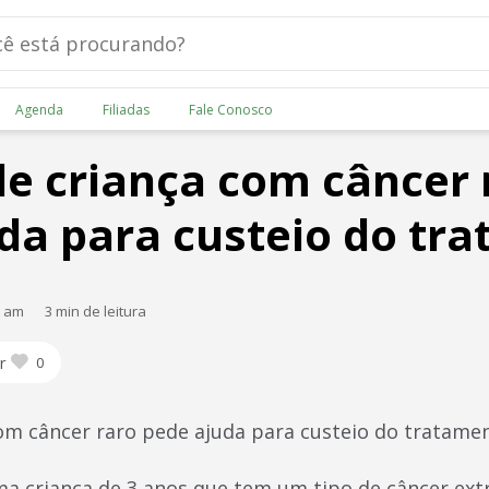
Agenda
Filiadas
Fale Conosco
de criança com câncer 
da para custeio do tr
0 am
3 min de leitura
r
0
com câncer raro pede ajuda para custeio do tratame
ma criança de 3 anos que tem um tipo de câncer e