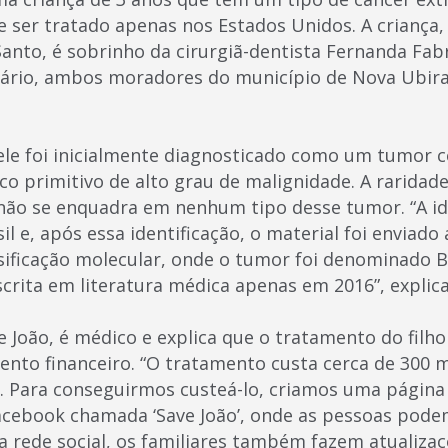
e ser tratado apenas nos Estados Unidos. A criança
 Santo, é sobrinho da cirurgiã-dentista Fernanda Fabr
sário, ambos moradores do município de Nova Ubir
le foi inicialmente diagnosticado como um tumor 
 primitivo de alto grau de malignidade. A raridade 
não se enquadra em nenhum tipo desse tumor. “A ide
sil e, após essa identificação, o material foi enviad
ssificação molecular, onde o tumor foi denominado B
crita em literatura médica apenas em 2016”, explica
e João, é médico e explica que o tratamento do filh
ento financeiro. “O tratamento custa cerca de 300 mi
s. Para conseguirmos custeá-lo, criamos uma página
acebook chamada ‘Save João’, onde as pessoas pod
la rede social, os familiares também fazem atualiza