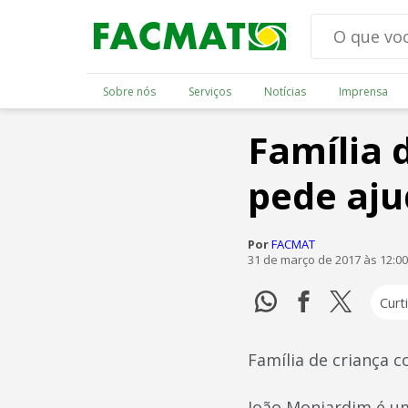
Sobre nós
Serviços
Notícias
Imprensa
Família 
pede aju
Por
FACMAT
31 de março de 2017 às 12:0
Curti
Família de criança 
João Monjardim é u