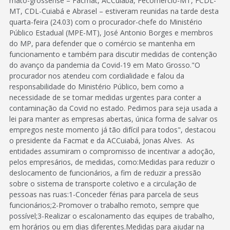
mato-grossense – Facmat, ACCuiabá, Fecomércio-MT, FCDL-
MT, CDL-Cuiabá e Abrasel – estiveram reunidas na tarde desta
quarta-feira (24.03) com o procurador-chefe do Ministério
Público Estadual (MPE-MT), José Antonio Borges e membros
do MP, para defender que o comércio se mantenha em
funcionamento e também para discutir medidas de contenção
do avanço da pandemia da Covid-19 em Mato Grosso."O
procurador nos atendeu com cordialidade e falou da
responsabilidade do Ministério Público, bem como a
necessidade de se tomar medidas urgentes para conter a
contaminação da Covid no estado. Pedimos para seja usada a
lei para manter as empresas abertas, única forma de salvar os
empregos neste momento já tão difícil para todos", destacou
o presidente da Facmat e da ACCuiabá, Jonas Alves. As
entidades assumiram o compromisso de incentivar a adoção,
pelos empresários, de medidas, como:Medidas para reduzir o
deslocamento de funcionários, a fim de reduzir a pressão
sobre o sistema de transporte coletivo e a circulação de
pessoas nas ruas:1-Conceder férias para parcela de seus
funcionários;2-Promover o trabalho remoto, sempre que
possível;3-Realizar o escalonamento das equipes de trabalho,
em horários ou em dias diferentes.Medidas para ajudar na