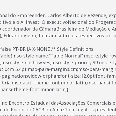
nal do Empreender, Carlos Alberto de Rezende, exp
ivo e o Al Invest. O executivoNacional do Progerec
 o coordenador da CâmaraBrasileira de Mediação e 
, Eduardo Vieira, falaram sobre os respectivos proj
 false PT-BR JA X-NONE /* Style Definitions
able{mso-style-name:”Table Normal”;mso-tstyle-ro
0;mso-style-noshow:yes;mso-style-priority:99;mso-sty
4pt 0cm 5.4pt;mso-para-margin:0cm;mso-para-margi
pagination:widow-orphan;font-size:12.0pt;font-fam
mbria;mso-ascii-theme-font:minor-latin;mso-hansi-fo
hansi-theme-font:minor-latin;}
 no Encontro Estadual dasAssociações Comerciais e
 e do Encontro CACB da Amazônia Legal os presiden