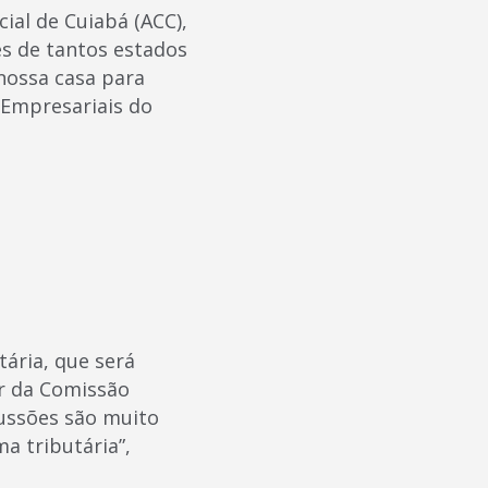
ial de Cuiabá (ACC),
es de tantos estados
nossa casa para
eEmpresariais do
ária, que será
r da Comissão
cussões são muito
a tributária”,