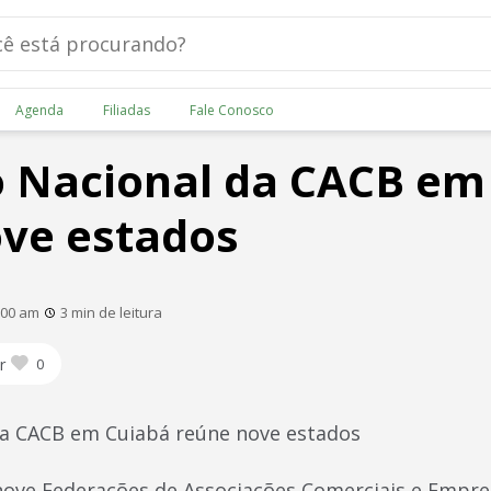
Agenda
Filiadas
Fale Conosco
 Nacional da CACB em
ve estados
:00 am
3 min de leitura
r
0
da CACB em Cuiabá reúne nove estados
ove Federações de Associações Comerciais e Empres