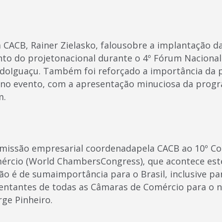
a CACB, Rainer Zielasko, falousobre a implantação d
nto do projetonacional durante o 4º Fórum Nacional 
doIguaçu. Também foi reforçado a importância da p
 no evento, com a apresentação minuciosa da prog
m.
 missão empresarial coordenadapela CACB ao 10º C
ércio (World ChambersCongress), que acontece est
são é de sumaimportância para o Brasil, inclusive pa
entantes de todas as Câmaras de Comércio para o n
rge Pinheiro.