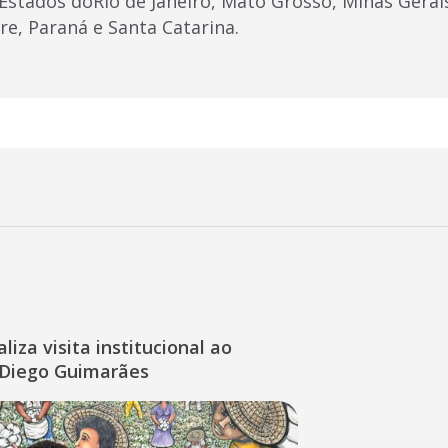
Estados doRio de Janeiro, Mato Grosso, Minas Gerais
re, Paraná e Santa Catarina.
liza visita institucional ao
Diego Guimarães